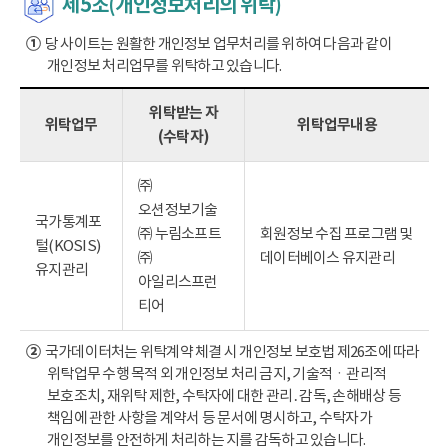
제5조(개인정보처리의 위탁)
①
당 사이트는 원활한 개인정보 업무처리를 위하여 다음과 같이
개인정보 처리업무를 위탁하고 있습니다.
위탁받는 자
위탁업무
위탁업무내용
(수탁자)
㈜
오션정보기술
국가통계포
㈜ 누림소프트
회원정보 수집 프로그램 및
털(KOSIS)
㈜
데이터베이스 유지관리
유지관리
아일리스프런
티어
②
국가데이터처는 위탁계약 체결 시 개인정보 보호법 제26조에 따라
위탁업무 수행 목적 외 개인정보 처리 금지, 기술적ㆍ관리적
보호조치, 재위탁 제한, 수탁자에 대한 관리․감독, 손해배상 등
책임에 관한 사항을 계약서 등 문서에 명시하고, 수탁자가
개인정보를 안전하게 처리하는 지를 감독하고 있습니다.