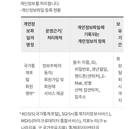
개인정보를 처리합니다.
- 개인정보파일 등록 현황
개인정
보
개인정보파일에
보파
운영근거/
유
기록되는
일의
처리목적
기
개인정보의 항목
명칭
간
회
필수: 이름, ID,
국가통
정보주체의
원
비밀번호, 생년월일,
계포
동의/
탈
핸드폰(연락처), E-
털
회원가입 및
퇴
Mail, 성별
회원
회원제
시
선택: 집연락처,
명부*
서비스 제공
까
집주소
지
* KOSIS(국가통계포털), SGIS+(통계지리정보서비스),
MDIS(마이크로데이터 통합서비스), 지표누리(구 e-
나라지표, 구 국가주요지표), 통계데이터센터의