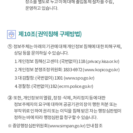
장소를 별도로 두고 이에 대해 출입통제 절차를 수립,
운영하고 있습니다.
제10조(권익침해 구제방법)
①
정보주체는 아래의 기관에 대해 개인정보 침해에 대한 피해구제,
상담 등을 문의하실 수 있습니다.
1. 개인정보 침해신고센터: (국번없이) 118
(privacy.kisa.or.kr)
2. 개인정보 분쟁조정위원회: 1833-6972
(www.kopico.go.kr)
3. 대검찰청: (국번없이) 1301
(www.spo.go.kr)
4. 경찰청: (국번없이) 182
(ecrm.police.go.kr)
②
또한, 개인정보의 열람, 정정·삭제, 처리정지 등에 대한
정보주체자의 요구에 대하여 공공기관의 장이 행한 처분 또는
부작위로 인하여 권리 또는 이익을 침해 받은 자는 행정심판법이
정하는 바에 따라 행정심판을 청구할 수 있습니다.
※ 중앙행정심판위원회
(www.simpan.go.kr)
안내 참조