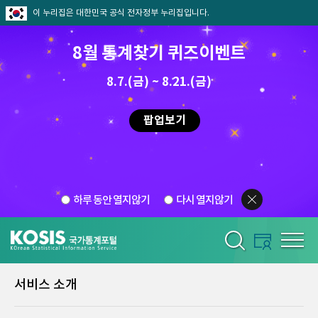
이 누리집은 대한민국 공식 전자정부 누리집입니다.
8월 통계찾기 퀴즈이벤트
8.7.(금) ~ 8.21.(금)
팝업보기
하루 동안 열지않기
다시 열지않기
서비스 소개