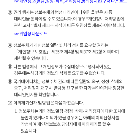
☞ 개인정보(열람,정정·삭제,처리정지,동의정지)요구서 다운로드
③
권리 행사는 정보주체의 법정대리인이나 위임을 받은 자 등
대리인을 통하여 할 수도 있습니다. 이 경우 “개인정보 처리방법에
관한 고시” 별지 제11호 서식에 따른 위임장을 제출하여야 합니다.
☞ 위임장 다운로드
④
정보주체가 개인정보 열람 및 처리 정지를 요구할 권리는
「개인정보 보호법」 제35조 제4항 및 제37조 제2항에 의하여
제한될 수 있습니다.
⑤
다른 법령에서 그 개인정보가 수집대상으로 명시되어 있는
경우에는 해당 개인정보의 삭제를 요구할 수 없습니다.
⑥
국가데이터처는 정보주체 권리에 따른 열람의 요구, 정정·삭제의
요구, 처리정지 요구 시 열람 등 요구를 한 자가 본인이거나 정당한
대리인인지를 확인합니다.
⑦
이의제기절차 및 방법은 다음과 같습니다.
1. 정보주체는 개인정보 열람·정정·삭제·처리정지에 대한 조치에
불만이 있거나 이의가 있을 경우에는 아래의 이의신청서를
작성하여 개인정보보호 담당자에게 이의제기를 할 수
있습니다.