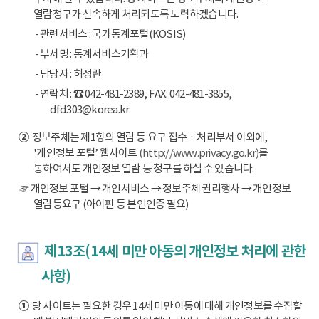
열람청구가 신속하게 처리되도록 노력하겠습니다.
- 관련서비스 : 국가통계포털(KOSIS)
- 부서명 : 통계서비스기획과
- 담당자 : 허정란
- 연락처 : ☎ 042-481-2389, FAX: 042-481-3855,
dfd303@korea.kr
②
정보주체는 제1항의 열람 등 요구 접수ㆍ처리부서 이외에,
'개인정보 포털’ 웹사이트
(http://www.privacy.go.kr)
를
통하여서도 개인정보 열람 등 청구를 하실 수 있습니다.
☞ 개인정보 포털 → 개인서비스 → 정보주체 권리행사 → 개인정보
열람등요구 (아이핀 등 본인인증 필요)
제13조(14세 미만 아동의 개인정보 처리에 관한
사항)
①
당 사이트는 필요한 경우 14세 미만 아동에 대해 개인정보를 수집할