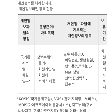
개인정보를 처리합니다.
- 개인정보파일 등록 현황
개인정
보
개인정보파일에
보파
운영근거/
유
기록되는
일의
처리목적
기
개인정보의 항목
명칭
간
회
필수: 이름, ID,
국가통
정보주체의
원
비밀번호, 생년월일,
계포
동의/
탈
핸드폰(연락처), E-
털
회원가입 및
퇴
Mail, 성별
회원
회원제
시
선택: 집연락처,
명부*
서비스 제공
까
집주소
지
* KOSIS(국가통계포털), SGIS+(통계지리정보서비스),
MDIS(마이크로데이터 통합서비스), 지표누리(구 e-
나라지표, 구 국가주요지표), 통계데이터센터의