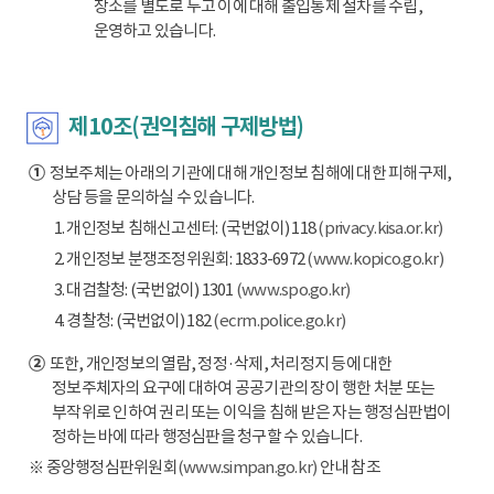
장소를 별도로 두고 이에 대해 출입통제 절차를 수립,
운영하고 있습니다.
제10조(권익침해 구제방법)
①
정보주체는 아래의 기관에 대해 개인정보 침해에 대한 피해구제,
상담 등을 문의하실 수 있습니다.
1. 개인정보 침해신고센터: (국번없이) 118
(privacy.kisa.or.kr)
2. 개인정보 분쟁조정위원회: 1833-6972
(www.kopico.go.kr)
3. 대검찰청: (국번없이) 1301
(www.spo.go.kr)
4. 경찰청: (국번없이) 182
(ecrm.police.go.kr)
②
또한, 개인정보의 열람, 정정·삭제, 처리정지 등에 대한
정보주체자의 요구에 대하여 공공기관의 장이 행한 처분 또는
부작위로 인하여 권리 또는 이익을 침해 받은 자는 행정심판법이
정하는 바에 따라 행정심판을 청구할 수 있습니다.
※ 중앙행정심판위원회
(www.simpan.go.kr)
안내 참조