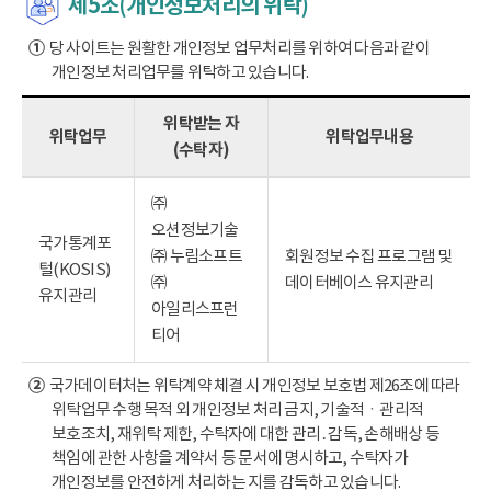
제5조(개인정보처리의 위탁)
①
당 사이트는 원활한 개인정보 업무처리를 위하여 다음과 같이
개인정보 처리업무를 위탁하고 있습니다.
위탁받는 자
위탁업무
위탁업무내용
(수탁자)
㈜
오션정보기술
국가통계포
㈜ 누림소프트
회원정보 수집 프로그램 및
털(KOSIS)
㈜
데이터베이스 유지관리
유지관리
아일리스프런
티어
②
국가데이터처는 위탁계약 체결 시 개인정보 보호법 제26조에 따라
위탁업무 수행 목적 외 개인정보 처리 금지, 기술적ㆍ관리적
보호조치, 재위탁 제한, 수탁자에 대한 관리․감독, 손해배상 등
책임에 관한 사항을 계약서 등 문서에 명시하고, 수탁자가
개인정보를 안전하게 처리하는 지를 감독하고 있습니다.