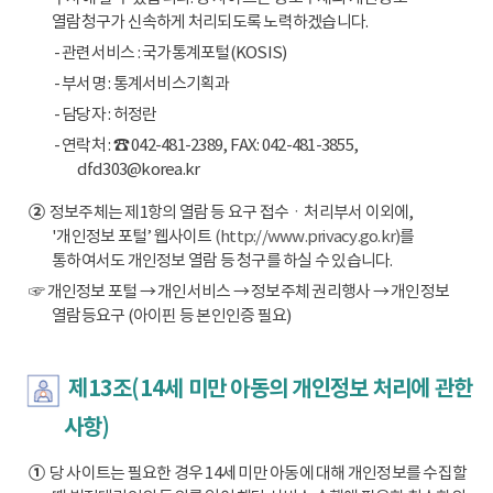
열람청구가 신속하게 처리되도록 노력하겠습니다.
- 관련서비스 : 국가통계포털(KOSIS)
- 부서명 : 통계서비스기획과
- 담당자 : 허정란
- 연락처 : ☎ 042-481-2389, FAX: 042-481-3855,
dfd303@korea.kr
②
정보주체는 제1항의 열람 등 요구 접수ㆍ처리부서 이외에,
'개인정보 포털’ 웹사이트
(http://www.privacy.go.kr)
를
통하여서도 개인정보 열람 등 청구를 하실 수 있습니다.
☞ 개인정보 포털 → 개인서비스 → 정보주체 권리행사 → 개인정보
열람등요구 (아이핀 등 본인인증 필요)
제13조(14세 미만 아동의 개인정보 처리에 관한
사항)
①
당 사이트는 필요한 경우 14세 미만 아동에 대해 개인정보를 수집할