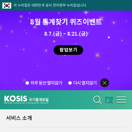
이 누리집은 대한민국 공식 전자정부 누리집입니다.
8월 통계찾기 퀴즈이벤트
8.7.(금) ~ 8.21.(금)
팝업보기
하루 동안 열지않기
다시 열지않기
서비스 소개