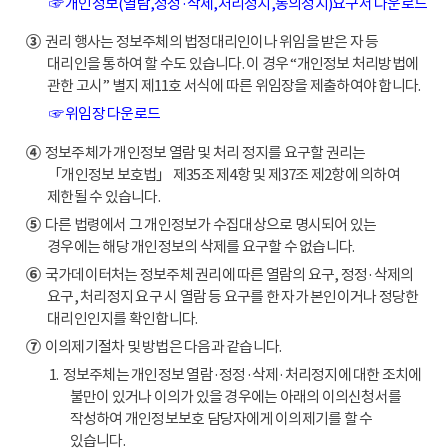
☞ 개인정보(열람,정정·삭제,처리정지,동의정지)요구서 다운로드
③
권리 행사는 정보주체의 법정대리인이나 위임을 받은 자 등
대리인을 통하여 할 수도 있습니다. 이 경우 “개인정보 처리방법에
관한 고시” 별지 제11호 서식에 따른 위임장을 제출하여야 합니다.
☞ 위임장 다운로드
④
정보주체가 개인정보 열람 및 처리 정지를 요구할 권리는
「개인정보 보호법」 제35조 제4항 및 제37조 제2항에 의하여
제한될 수 있습니다.
⑤
다른 법령에서 그 개인정보가 수집대상으로 명시되어 있는
경우에는 해당 개인정보의 삭제를 요구할 수 없습니다.
⑥
국가데이터처는 정보주체 권리에 따른 열람의 요구, 정정·삭제의
요구, 처리정지 요구 시 열람 등 요구를 한 자가 본인이거나 정당한
대리인인지를 확인합니다.
⑦
이의제기절차 및 방법은 다음과 같습니다.
1. 정보주체는 개인정보 열람·정정·삭제·처리정지에 대한 조치에
불만이 있거나 이의가 있을 경우에는 아래의 이의신청서를
작성하여 개인정보보호 담당자에게 이의제기를 할 수
있습니다.