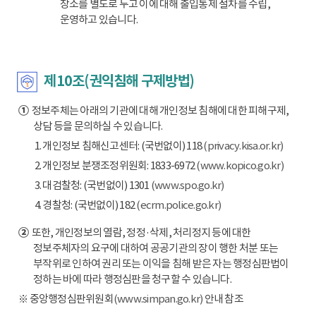
장소를 별도로 두고 이에 대해 출입통제 절차를 수립,
운영하고 있습니다.
제10조(권익침해 구제방법)
①
정보주체는 아래의 기관에 대해 개인정보 침해에 대한 피해구제,
상담 등을 문의하실 수 있습니다.
1. 개인정보 침해신고센터: (국번없이) 118
(privacy.kisa.or.kr)
2. 개인정보 분쟁조정위원회: 1833-6972
(www.kopico.go.kr)
3. 대검찰청: (국번없이) 1301
(www.spo.go.kr)
4. 경찰청: (국번없이) 182
(ecrm.police.go.kr)
②
또한, 개인정보의 열람, 정정·삭제, 처리정지 등에 대한
정보주체자의 요구에 대하여 공공기관의 장이 행한 처분 또는
부작위로 인하여 권리 또는 이익을 침해 받은 자는 행정심판법이
정하는 바에 따라 행정심판을 청구할 수 있습니다.
※ 중앙행정심판위원회
(www.simpan.go.kr)
안내 참조