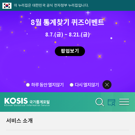
이 누리집은 대한민국 공식 전자정부 누리집입니다.
8월 통계찾기 퀴즈이벤트
8.7.(금) ~ 8.21.(금)
팝업보기
하루 동안 열지않기
다시 열지않기
서비스 소개