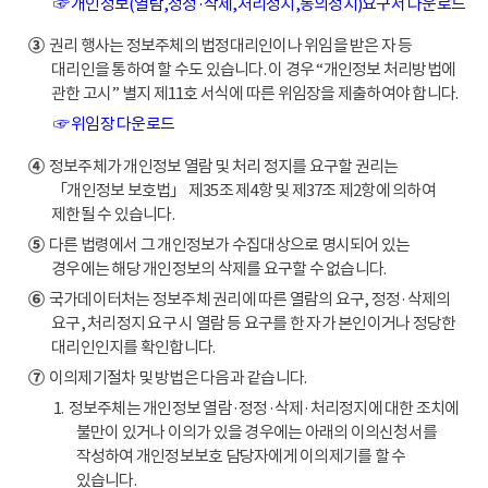
☞ 개인정보(열람,정정·삭제,처리정지,동의정지)요구서 다운로드
③
권리 행사는 정보주체의 법정대리인이나 위임을 받은 자 등
대리인을 통하여 할 수도 있습니다. 이 경우 “개인정보 처리방법에
관한 고시” 별지 제11호 서식에 따른 위임장을 제출하여야 합니다.
☞ 위임장 다운로드
④
정보주체가 개인정보 열람 및 처리 정지를 요구할 권리는
「개인정보 보호법」 제35조 제4항 및 제37조 제2항에 의하여
제한될 수 있습니다.
⑤
다른 법령에서 그 개인정보가 수집대상으로 명시되어 있는
경우에는 해당 개인정보의 삭제를 요구할 수 없습니다.
⑥
국가데이터처는 정보주체 권리에 따른 열람의 요구, 정정·삭제의
요구, 처리정지 요구 시 열람 등 요구를 한 자가 본인이거나 정당한
대리인인지를 확인합니다.
⑦
이의제기절차 및 방법은 다음과 같습니다.
1. 정보주체는 개인정보 열람·정정·삭제·처리정지에 대한 조치에
불만이 있거나 이의가 있을 경우에는 아래의 이의신청서를
작성하여 개인정보보호 담당자에게 이의제기를 할 수
있습니다.