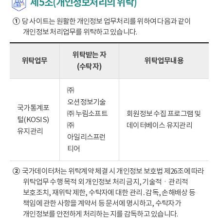
제5조(개인정보처리의 위탁)
①
당 사이트는 원활한 개인정보 업무처리를 위하여 다음과 같이
개인정보 처리업무를 위탁하고 있습니다.
위탁받는 자
위탁업무
위탁업무내용
(수탁자)
㈜
오션정보기술
국가통계포
㈜ 누림소프트
회원정보 수집 프로그램 및
털(KOSIS)
㈜
데이터베이스 유지관리
유지관리
아일리스프런
티어
②
국가데이터처는 위탁계약 체결 시 개인정보 보호법 제26조에 따라
위탁업무 수행 목적 외 개인정보 처리 금지, 기술적ㆍ관리적
보호조치, 재위탁 제한, 수탁자에 대한 관리․감독, 손해배상 등
책임에 관한 사항을 계약서 등 문서에 명시하고, 수탁자가
개인정보를 안전하게 처리하는 지를 감독하고 있습니다.