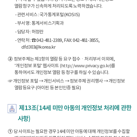
열람청구가 신속하게 처리되도록 노력하겠습니다.
- 관련서비스 : 국가통계포털(KOSIS)
- 부서명 : 통계서비스기획과
- 담당자 : 허정란
- 연락처 : ☎ 042-481-2389, FAX: 042-481-3855,
dfd303@korea.kr
②
정보주체는 제1항의 열람 등 요구 접수ㆍ처리부서 이외에,
'개인정보 포털’ 웹사이트
(http://www.privacy.go.kr)
를
통하여서도 개인정보 열람 등 청구를 하실 수 있습니다.
☞ 개인정보 포털 → 개인서비스 → 정보주체 권리행사 → 개인정보
열람등요구 (아이핀 등 본인인증 필요)
제13조(14세 미만 아동의 개인정보 처리에 관한
사항)
①
당 사이트는 필요한 경우 14세 미만 아동에 대해 개인정보를 수집할