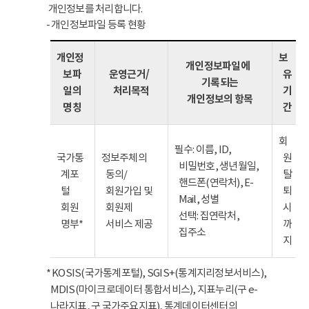
개인정보를 처리합니다.
- 개인정보파일 등록 현황
개인정
보
개인정보파일에
보파
운영근거/
유
기록되는
일의
처리목적
기
개인정보의 항목
명칭
간
회
필수: 이름, ID,
국가통
정보주체의
원
비밀번호, 생년월일,
계포
동의/
탈
핸드폰(연락처), E-
털
회원가입 및
퇴
Mail, 성별
회원
회원제
시
선택: 집연락처,
명부*
서비스 제공
까
집주소
지
* KOSIS(국가통계포털), SGIS+(통계지리정보서비스),
MDIS(마이크로데이터 통합서비스), 지표누리(구 e-
나라지표, 구 국가주요지표), 통계데이터센터의