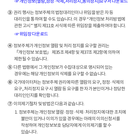
☞ 개인정보(열람,정정·삭제,처리정지,동의정지)요구서 다운로드
③
권리 행사는 정보주체의 법정대리인이나 위임을 받은 자 등
대리인을 통하여 할 수도 있습니다. 이 경우 “개인정보 처리방법에
관한 고시” 별지 제11호 서식에 따른 위임장을 제출하여야 합니다.
☞ 위임장 다운로드
④
정보주체가 개인정보 열람 및 처리 정지를 요구할 권리는
「개인정보 보호법」 제35조 제4항 및 제37조 제2항에 의하여
제한될 수 있습니다.
⑤
다른 법령에서 그 개인정보가 수집대상으로 명시되어 있는
경우에는 해당 개인정보의 삭제를 요구할 수 없습니다.
⑥
국가데이터처는 정보주체 권리에 따른 열람의 요구, 정정·삭제의
요구, 처리정지 요구 시 열람 등 요구를 한 자가 본인이거나 정당한
대리인인지를 확인합니다.
⑦
이의제기절차 및 방법은 다음과 같습니다.
1. 정보주체는 개인정보 열람·정정·삭제·처리정지에 대한 조치에
불만이 있거나 이의가 있을 경우에는 아래의 이의신청서를
작성하여 개인정보보호 담당자에게 이의제기를 할 수
있습니다.