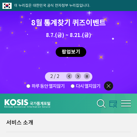
이 누리집은 대한민국 공식 전자정부 누리집입니다.
제13회 2026 국가승인통계활용
8월 통계찾기 퀴즈이벤트
디지털콘텐츠 공모전 우수작 투표
8.7.(금) ~ 8.21.(금)
2026.7.29 ~ 8.7
팝업보기
팝업보기
1/2
하루 동안 열지않기
다시 열지않기
서비스 소개