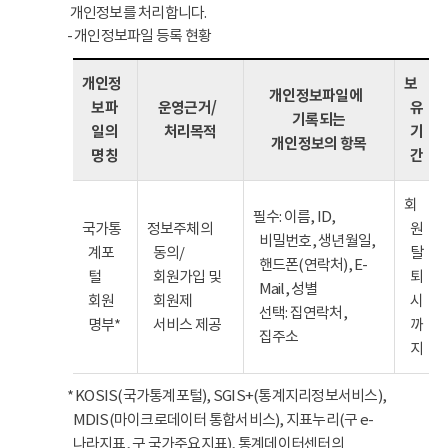
개인정보를 처리합니다.
- 개인정보파일 등록 현황
개인정
보
개인정보파일에
보파
운영근거/
유
기록되는
일의
처리목적
기
개인정보의 항목
명칭
간
회
필수: 이름, ID,
국가통
정보주체의
원
비밀번호, 생년월일,
계포
동의/
탈
핸드폰(연락처), E-
털
회원가입 및
퇴
Mail, 성별
회원
회원제
시
선택: 집연락처,
명부*
서비스 제공
까
집주소
지
* KOSIS(국가통계포털), SGIS+(통계지리정보서비스),
MDIS(마이크로데이터 통합서비스), 지표누리(구 e-
나라지표, 구 국가주요지표), 통계데이터센터의