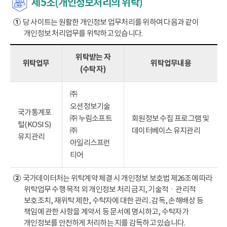
제5조(개인정보처리의 위탁)
①
당 사이트는 원활한 개인정보 업무처리를 위하여 다음과 같이
개인정보 처리업무를 위탁하고 있습니다.
위탁받는 자
위탁업무
위탁업무내용
(수탁자)
㈜
오션정보기술
국가통계포
㈜ 누림소프트
회원정보 수집 프로그램 및
털(KOSIS)
㈜
데이터베이스 유지관리
유지관리
아일리스프런
티어
②
국가데이터처는 위탁계약 체결 시 개인정보 보호법 제26조에 따라
위탁업무 수행 목적 외 개인정보 처리 금지, 기술적ㆍ관리적
보호조치, 재위탁 제한, 수탁자에 대한 관리․감독, 손해배상 등
책임에 관한 사항을 계약서 등 문서에 명시하고, 수탁자가
개인정보를 안전하게 처리하는 지를 감독하고 있습니다.