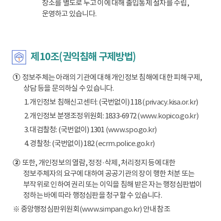
장소를 별도로 두고 이에 대해 출입통제 절차를 수립,
운영하고 있습니다.
제10조(권익침해 구제방법)
①
정보주체는 아래의 기관에 대해 개인정보 침해에 대한 피해구제,
상담 등을 문의하실 수 있습니다.
1. 개인정보 침해신고센터: (국번없이) 118
(privacy.kisa.or.kr)
2. 개인정보 분쟁조정위원회: 1833-6972
(www.kopico.go.kr)
3. 대검찰청: (국번없이) 1301
(www.spo.go.kr)
4. 경찰청: (국번없이) 182
(ecrm.police.go.kr)
②
또한, 개인정보의 열람, 정정·삭제, 처리정지 등에 대한
정보주체자의 요구에 대하여 공공기관의 장이 행한 처분 또는
부작위로 인하여 권리 또는 이익을 침해 받은 자는 행정심판법이
정하는 바에 따라 행정심판을 청구할 수 있습니다.
※ 중앙행정심판위원회
(www.simpan.go.kr)
안내 참조