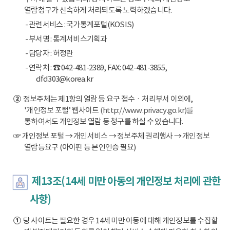
열람청구가 신속하게 처리되도록 노력하겠습니다.
- 관련서비스 : 국가통계포털(KOSIS)
- 부서명 : 통계서비스기획과
- 담당자 : 허정란
- 연락처 : ☎ 042-481-2389, FAX: 042-481-3855,
dfd303@korea.kr
②
정보주체는 제1항의 열람 등 요구 접수ㆍ처리부서 이외에,
'개인정보 포털’ 웹사이트
(http://www.privacy.go.kr)
를
통하여서도 개인정보 열람 등 청구를 하실 수 있습니다.
☞ 개인정보 포털 → 개인서비스 → 정보주체 권리행사 → 개인정보
열람등요구 (아이핀 등 본인인증 필요)
제13조(14세 미만 아동의 개인정보 처리에 관한
사항)
①
당 사이트는 필요한 경우 14세 미만 아동에 대해 개인정보를 수집할