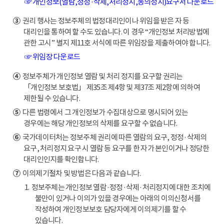
☞ 개인정보(열람,정정·삭제,처리정지,동의정지)요구서 다운로드
③
권리 행사는 정보주체의 법정대리인이나 위임을 받은 자 등
대리인을 통하여 할 수도 있습니다. 이 경우 “개인정보 처리방법에
관한 고시” 별지 제11호 서식에 따른 위임장을 제출하여야 합니다.
☞ 위임장 다운로드
④
정보주체가 개인정보 열람 및 처리 정지를 요구할 권리는
「개인정보 보호법」 제35조 제4항 및 제37조 제2항에 의하여
제한될 수 있습니다.
⑤
다른 법령에서 그 개인정보가 수집대상으로 명시되어 있는
경우에는 해당 개인정보의 삭제를 요구할 수 없습니다.
⑥
국가데이터처는 정보주체 권리에 따른 열람의 요구, 정정·삭제의
요구, 처리정지 요구 시 열람 등 요구를 한 자가 본인이거나 정당한
대리인인지를 확인합니다.
⑦
이의제기절차 및 방법은 다음과 같습니다.
1. 정보주체는 개인정보 열람·정정·삭제·처리정지에 대한 조치에
불만이 있거나 이의가 있을 경우에는 아래의 이의신청서를
작성하여 개인정보보호 담당자에게 이의제기를 할 수
있습니다.