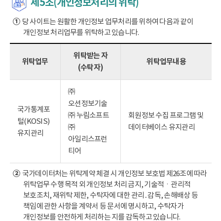
제5조(개인정보처리의 위탁)
①
당 사이트는 원활한 개인정보 업무처리를 위하여 다음과 같이
개인정보 처리업무를 위탁하고 있습니다.
위탁받는 자
위탁업무
위탁업무내용
(수탁자)
㈜
오션정보기술
국가통계포
㈜ 누림소프트
회원정보 수집 프로그램 및
털(KOSIS)
㈜
데이터베이스 유지관리
유지관리
아일리스프런
티어
②
국가데이터처는 위탁계약 체결 시 개인정보 보호법 제26조에 따라
위탁업무 수행 목적 외 개인정보 처리 금지, 기술적ㆍ관리적
보호조치, 재위탁 제한, 수탁자에 대한 관리․감독, 손해배상 등
책임에 관한 사항을 계약서 등 문서에 명시하고, 수탁자가
개인정보를 안전하게 처리하는 지를 감독하고 있습니다.