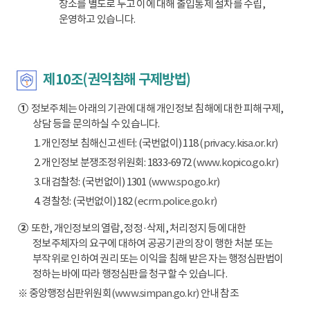
장소를 별도로 두고 이에 대해 출입통제 절차를 수립,
운영하고 있습니다.
제10조(권익침해 구제방법)
①
정보주체는 아래의 기관에 대해 개인정보 침해에 대한 피해구제,
상담 등을 문의하실 수 있습니다.
1. 개인정보 침해신고센터: (국번없이) 118
(privacy.kisa.or.kr)
2. 개인정보 분쟁조정위원회: 1833-6972
(www.kopico.go.kr)
3. 대검찰청: (국번없이) 1301
(www.spo.go.kr)
4. 경찰청: (국번없이) 182
(ecrm.police.go.kr)
②
또한, 개인정보의 열람, 정정·삭제, 처리정지 등에 대한
정보주체자의 요구에 대하여 공공기관의 장이 행한 처분 또는
부작위로 인하여 권리 또는 이익을 침해 받은 자는 행정심판법이
정하는 바에 따라 행정심판을 청구할 수 있습니다.
※ 중앙행정심판위원회
(www.simpan.go.kr)
안내 참조