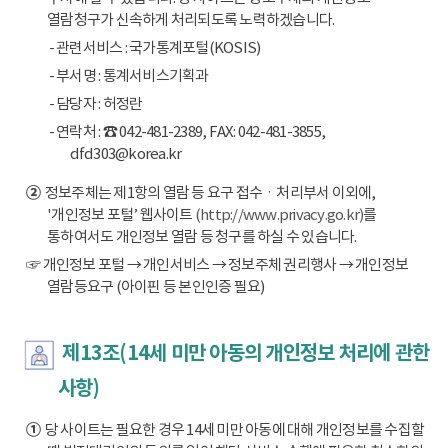
열람청구가 신속하게 처리되도록 노력하겠습니다.
- 관련서비스 : 국가통계포털(KOSIS)
- 부서명 : 통계서비스기획과
- 담당자 : 허정란
- 연락처 : ☎ 042-481-2389, FAX: 042-481-3855,
dfd303@korea.kr
②
정보주체는 제1항의 열람 등 요구 접수ㆍ처리부서 이외에,
'개인정보 포털’ 웹사이트
(http://www.privacy.go.kr)
를
통하여서도 개인정보 열람 등 청구를 하실 수 있습니다.
☞ 개인정보 포털 → 개인서비스 → 정보주체 권리행사 → 개인정보
열람등요구 (아이핀 등 본인인증 필요)
제13조(14세 미만 아동의 개인정보 처리에 관한
사항)
①
당 사이트는 필요한 경우 14세 미만 아동에 대해 개인정보를 수집할