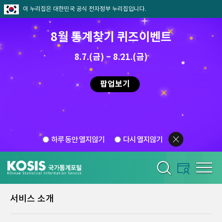
이 누리집은 대한민국 공식 전자정부 누리집입니다.
8월 통계찾기 퀴즈이벤트
8.7.(금) ~ 8.21.(금)
팝업보기
하루 동안 열지않기
다시 열지않기
서비스 소개