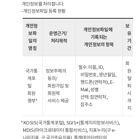
개인정보를 처리합니다.
- 개인정보파일 등록 현황
개인정
보
개인정보파일에
보파
운영근거/
유
기록되는
일의
처리목적
기
개인정보의 항목
명칭
간
회
필수: 이름, ID,
국가통
정보주체의
원
비밀번호, 생년월일,
계포
동의/
탈
핸드폰(연락처), E-
털
회원가입 및
퇴
Mail, 성별
회원
회원제
시
선택: 집연락처,
명부*
서비스 제공
까
집주소
지
* KOSIS(국가통계포털), SGIS+(통계지리정보서비스),
MDIS(마이크로데이터 통합서비스), 지표누리(구 e-
나라지표, 구 국가주요지표), 통계데이터센터의