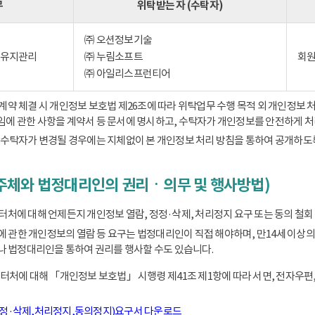
무
위탁받는 자 (수탁자)
㈜ 오션정보기술
) 유지관리
㈜ 누림소프트
회원
㈜ 아일리스프런티어
 체결 시 개인정보 보호법 제26조에 따라 위탁업무 수행 목적 외 개인정보 처
책임에 관한 사항을 계약서 등 문서에 명시하고, 수탁자가 개인정보를 안전하게 
수탁자가 변경될 경우에는 지체없이 본 개인정보 처리 방침을 통하여 공개하도
주체와 법정대리인의 권리ㆍ의무 및 행사방법)
에 대해 언제든지 개인정보 열람, 정정·삭제, 처리정지 요구 또는 동의 철회 
동에 관한 개인정보의 열람 등 요구는 법정대리인이 직접 해야하며, 만14세 
 법정대리인을 통하여 권리를 행사할 수도 있습니다.
처에 대해 「개인정보 보호법」 시행령 제41조 제1항에 따라 서면, 전자우편,
정정·삭제,처리정지,동의정지)요구서 다운로드