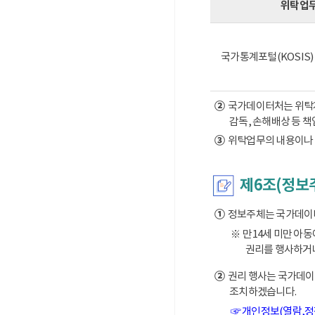
위탁업
국가통계포털(KOSIS
②
국가데이터처는 위탁계약
감독, 손해배상 등 
③
위탁업무의 내용이나 
제6조(정보
①
정보주체는 국가데이터처
※ 만14세 미만 아
권리를 행사하거나
②
권리 행사는 국가데이터
조치하겠습니다.
☞ 개인정보(열람,