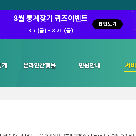
8월 통계찾기 퀴즈이벤트
팝업보기
8.7.(금) ~ 8.21.(금)
통계
온라인간행물
민원안내
통합검색
서비
털(이하 “당 사이트”)은 개인정보 보호법 제30조에 따라 정보주체의 개인정보