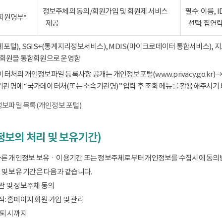
정보주체의 동의/회원가입 및 회원제 서비스
필수: 이름, 
회원명부*
제공
선택: 집연
통계포털), SGIS+(통계지리정보서비스), MDIS(마이크로데이터 통합서비스),
회원을 통합회원으로 운영함
데이터처의 개인정보파일 등록사항 공개는 개인정보포털(
www.privacy.go.kr
)
기관명에 “국가데이터처(또는 소속기관명)” 입력 후 조회 메뉴를 활용해주시기 
보파일 목록(개인정보 포털)
보의 처리 및 보유기간)
따른 개인정보 보유ㆍ이용기간 또는 정보주체로부터 개인정보를 수집시에 동의
및 보유 기간은 다음과 같습니다.
관 및 정보주체 동의
: 홈페이지 회원 가입 및 관리
탈퇴 시까지