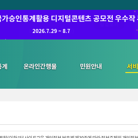
6 국가승인통계활용 디지털콘텐츠 공모전 우수작
8월 통계찾기 퀴즈이벤트
팝업보기
8.7.(금) ~ 8.21.(금)
2026.7.29 ~ 8.7
통계
온라인간행물
민원안내
통합검색
서비
털(이하 “당 사이트”)은 개인정보 보호법 제30조에 따라 정보주체의 개인정보