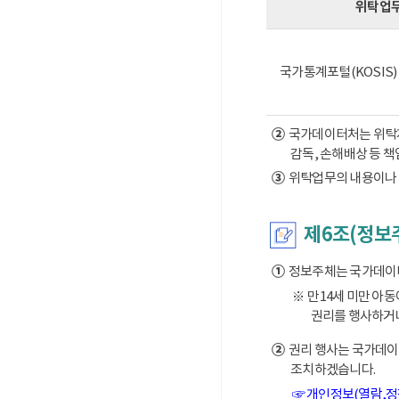
위탁업
국가통계포털(KOSIS
②
국가데이터처는 위탁계약
감독, 손해배상 등 
③
위탁업무의 내용이나 
제6조(정보
①
정보주체는 국가데이터처
※ 만14세 미만 아
권리를 행사하거나
②
권리 행사는 국가데이터
조치하겠습니다.
☞ 개인정보(열람,