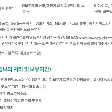
정보주체의 동의/회원가입 및 회원제 서비스
필수: 이름, 
회원명부*
제공
선택: 집연
통계포털), SGIS+(통계지리정보서비스), MDIS(마이크로데이터 통합서비스),
회원을 통합회원으로 운영함
데이터처의 개인정보파일 등록사항 공개는 개인정보포털(
www.privacy.go.kr
)
기관명에 “국가데이터처(또는 소속기관명)” 입력 후 조회 메뉴를 활용해주시기 
보파일 목록(개인정보 포털)
보의 처리 및 보유기간)
따른 개인정보 보유ㆍ이용기간 또는 정보주체로부터 개인정보를 수집시에 동의
및 보유 기간은 다음과 같습니다.
관 및 정보주체 동의
: 홈페이지 회원 가입 및 관리
탈퇴 시까지