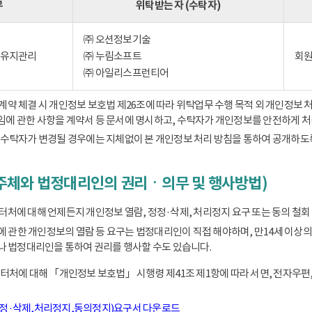
무
위탁받는 자 (수탁자)
㈜ 오션정보기술
) 유지관리
㈜ 누림소프트
회원
㈜ 아일리스프런티어
 체결 시 개인정보 보호법 제26조에 따라 위탁업무 수행 목적 외 개인정보 처
책임에 관한 사항을 계약서 등 문서에 명시하고, 수탁자가 개인정보를 안전하게 
수탁자가 변경될 경우에는 지체없이 본 개인정보 처리 방침을 통하여 공개하도
주체와 법정대리인의 권리ㆍ의무 및 행사방법)
에 대해 언제든지 개인정보 열람, 정정·삭제, 처리정지 요구 또는 동의 철회 
동에 관한 개인정보의 열람 등 요구는 법정대리인이 직접 해야하며, 만14세 
 법정대리인을 통하여 권리를 행사할 수도 있습니다.
처에 대해 「개인정보 보호법」 시행령 제41조 제1항에 따라 서면, 전자우편,
정정·삭제,처리정지,동의정지)요구서 다운로드