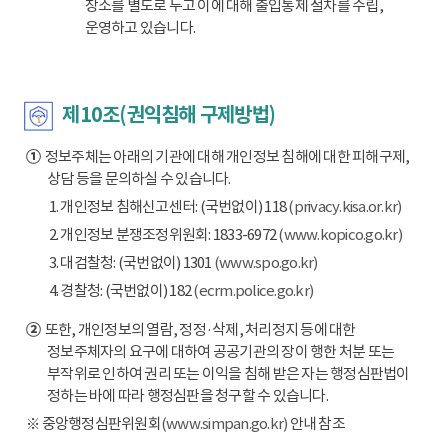
장소를 별도로 두고 이에 대해 출입통제 절차를 수립,
운영하고 있습니다.
제10조(권익침해 구제방법)
①
정보주체는 아래의 기관에 대해 개인정보 침해에 대한 피해구제,
상담 등을 문의하실 수 있습니다.
1. 개인정보 침해신고센터: (국번없이) 118
(privacy.kisa.or.kr)
2. 개인정보 분쟁조정위원회: 1833-6972
(www.kopico.go.kr)
3. 대검찰청: (국번없이) 1301
(www.spo.go.kr)
4. 경찰청: (국번없이) 182
(ecrm.police.go.kr)
②
또한, 개인정보의 열람, 정정·삭제, 처리정지 등에 대한
정보주체자의 요구에 대하여 공공기관의 장이 행한 처분 또는
부작위로 인하여 권리 또는 이익을 침해 받은 자는 행정심판법이
정하는 바에 따라 행정심판을 청구할 수 있습니다.
※ 중앙행정심판위원회
(www.simpan.go.kr)
안내 참조