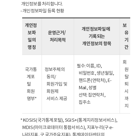
개인정보를 처리합니다.
- 개인정보파일 등록 현황
개인정
보
개인정보파일에
보파
운영근거/
유
기록되는
일의
처리목적
기
개인정보의 항목
명칭
간
회
필수: 이름, ID,
국가통
정보주체의
원
비밀번호, 생년월일,
계포
동의/
탈
핸드폰(연락처), E-
털
회원가입 및
퇴
Mail, 성별
회원
회원제
시
선택: 집연락처,
명부*
서비스 제공
까
집주소
지
* KOSIS(국가통계포털), SGIS+(통계지리정보서비스),
MDIS(마이크로데이터 통합서비스), 지표누리(구 e-
나라지표, 구 국가주요지표), 통계데이터센터의