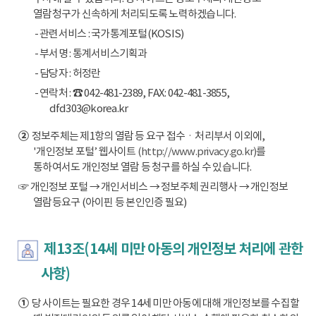
열람청구가 신속하게 처리되도록 노력하겠습니다.
- 관련서비스 : 국가통계포털(KOSIS)
- 부서명 : 통계서비스기획과
- 담당자 : 허정란
- 연락처 : ☎ 042-481-2389, FAX: 042-481-3855,
dfd303@korea.kr
②
정보주체는 제1항의 열람 등 요구 접수ㆍ처리부서 이외에,
'개인정보 포털’ 웹사이트
(http://www.privacy.go.kr)
를
통하여서도 개인정보 열람 등 청구를 하실 수 있습니다.
☞ 개인정보 포털 → 개인서비스 → 정보주체 권리행사 → 개인정보
열람등요구 (아이핀 등 본인인증 필요)
제13조(14세 미만 아동의 개인정보 처리에 관한
사항)
①
당 사이트는 필요한 경우 14세 미만 아동에 대해 개인정보를 수집할