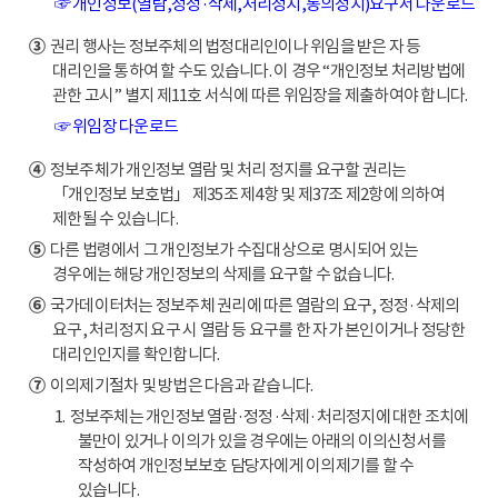
☞ 개인정보(열람,정정·삭제,처리정지,동의정지)요구서 다운로드
③
권리 행사는 정보주체의 법정대리인이나 위임을 받은 자 등
대리인을 통하여 할 수도 있습니다. 이 경우 “개인정보 처리방법에
관한 고시” 별지 제11호 서식에 따른 위임장을 제출하여야 합니다.
☞ 위임장 다운로드
④
정보주체가 개인정보 열람 및 처리 정지를 요구할 권리는
「개인정보 보호법」 제35조 제4항 및 제37조 제2항에 의하여
제한될 수 있습니다.
⑤
다른 법령에서 그 개인정보가 수집대상으로 명시되어 있는
경우에는 해당 개인정보의 삭제를 요구할 수 없습니다.
⑥
국가데이터처는 정보주체 권리에 따른 열람의 요구, 정정·삭제의
요구, 처리정지 요구 시 열람 등 요구를 한 자가 본인이거나 정당한
대리인인지를 확인합니다.
⑦
이의제기절차 및 방법은 다음과 같습니다.
1. 정보주체는 개인정보 열람·정정·삭제·처리정지에 대한 조치에
불만이 있거나 이의가 있을 경우에는 아래의 이의신청서를
작성하여 개인정보보호 담당자에게 이의제기를 할 수
있습니다.