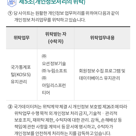
제5조(개인정보처리의 위탁)
①
당 사이트는 원활한 개인정보 업무처리를 위하여 다음과 같이
개인정보 처리업무를 위탁하고 있습니다.
위탁받는 자
위탁업무
위탁업무내용
(수탁자)
㈜
오션정보기술
국가통계포
㈜ 누림소프트
회원정보 수집 프로그램 및
털(KOSIS)
㈜
데이터베이스 유지관리
유지관리
아일리스프런
티어
②
국가데이터처는 위탁계약 체결 시 개인정보 보호법 제26조에 따라
위탁업무 수행 목적 외 개인정보 처리 금지, 기술적ㆍ관리적
보호조치, 재위탁 제한, 수탁자에 대한 관리․감독, 손해배상 등
책임에 관한 사항을 계약서 등 문서에 명시하고, 수탁자가
개인정보를 안전하게 처리하는 지를 감독하고 있습니다.