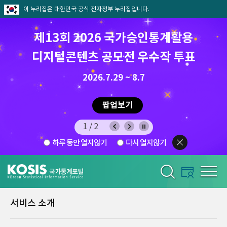
이 누리집은 대한민국 공식 전자정부 누리집입니다.
제13회 2026 국가승인통계활용
8월 통계찾기 퀴즈이벤트
디지털콘텐츠 공모전 우수작 투표
8.7.(금) ~ 8.21.(금)
2026.7.29 ~ 8.7
팝업보기
팝업보기
2/2
하루 동안 열지않기
다시 열지않기
서비스 소개