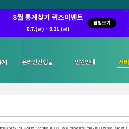
6 국가승인통계활용 디지털콘텐츠 공모전 우수작
8월 통계찾기 퀴즈이벤트
팝업보기
8.7.(금) ~ 8.21.(금)
2026.7.29 ~ 8.7
통계
온라인간행물
민원안내
통합검색
서비
털(이하 “당 사이트”)은 개인정보 보호법 제30조에 따라 정보주체의 개인정보