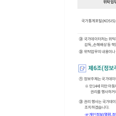
위탁업
국가통계포털(KOSIS
②
국가데이터처는 위탁계약
감독, 손해배상 등 
③
위탁업무의 내용이나 
제6조(정보
①
정보주체는 국가데이터처
※ 만14세 미만 아
권리를 행사하거나
②
권리 행사는 국가데이터
조치하겠습니다.
☞ 개인정보(열람,