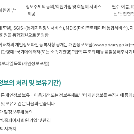
정보주체의 동의/회원가입 및 회원제 서비스
필수: 이름, 
회원명부*
제공
선택: 집연
통계포털), SGIS+(통계지리정보서비스), MDIS(마이크로데이터 통합서비스),
회원을 통합회원으로 운영함
데이터처의 개인정보파일 등록사항 공개는 개인정보포털(
www.privacy.go.kr
)
기관명에 “국가데이터처(또는 소속기관명)” 입력 후 조회 메뉴를 활용해주시기 
보파일 목록(개인정보 포털)
보의 처리 및 보유기간)
따른 개인정보 보유ㆍ이용기간 또는 정보주체로부터 개인정보를 수집시에 동의
및 보유 기간은 다음과 같습니다.
관 및 정보주체 동의
: 홈페이지 회원 가입 및 관리
탈퇴 시까지