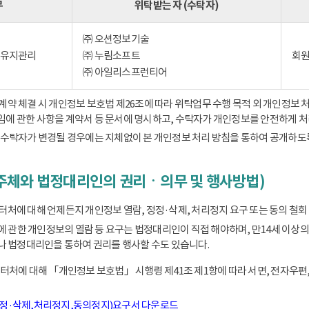
무
위탁받는 자 (수탁자)
㈜ 오션정보기술
) 유지관리
㈜ 누림소프트
회원
㈜ 아일리스프런티어
 체결 시 개인정보 보호법 제26조에 따라 위탁업무 수행 목적 외 개인정보 처
책임에 관한 사항을 계약서 등 문서에 명시하고, 수탁자가 개인정보를 안전하게 
수탁자가 변경될 경우에는 지체없이 본 개인정보 처리 방침을 통하여 공개하도
주체와 법정대리인의 권리ㆍ의무 및 행사방법)
에 대해 언제든지 개인정보 열람, 정정·삭제, 처리정지 요구 또는 동의 철회 
동에 관한 개인정보의 열람 등 요구는 법정대리인이 직접 해야하며, 만14세 
 법정대리인을 통하여 권리를 행사할 수도 있습니다.
처에 대해 「개인정보 보호법」 시행령 제41조 제1항에 따라 서면, 전자우편,
정정·삭제,처리정지,동의정지)요구서 다운로드