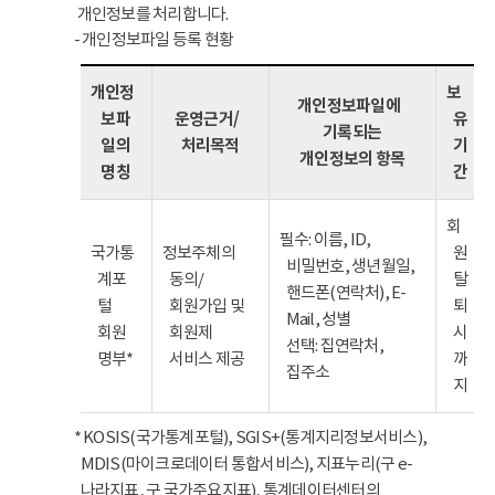
개인정보를 처리합니다.
- 개인정보파일 등록 현황
개인정
보
개인정보파일에
보파
운영근거/
유
기록되는
일의
처리목적
기
개인정보의 항목
명칭
간
회
필수: 이름, ID,
국가통
정보주체의
원
비밀번호, 생년월일,
계포
동의/
탈
핸드폰(연락처), E-
털
회원가입 및
퇴
Mail, 성별
회원
회원제
시
선택: 집연락처,
명부*
서비스 제공
까
집주소
지
* KOSIS(국가통계포털), SGIS+(통계지리정보서비스),
MDIS(마이크로데이터 통합서비스), 지표누리(구 e-
나라지표, 구 국가주요지표), 통계데이터센터의