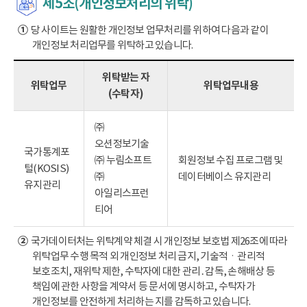
제5조(개인정보처리의 위탁)
①
당 사이트는 원활한 개인정보 업무처리를 위하여 다음과 같이
개인정보 처리업무를 위탁하고 있습니다.
위탁받는 자
위탁업무
위탁업무내용
(수탁자)
㈜
오션정보기술
국가통계포
㈜ 누림소프트
회원정보 수집 프로그램 및
털(KOSIS)
㈜
데이터베이스 유지관리
유지관리
아일리스프런
티어
②
국가데이터처는 위탁계약 체결 시 개인정보 보호법 제26조에 따라
위탁업무 수행 목적 외 개인정보 처리 금지, 기술적ㆍ관리적
보호조치, 재위탁 제한, 수탁자에 대한 관리․감독, 손해배상 등
책임에 관한 사항을 계약서 등 문서에 명시하고, 수탁자가
개인정보를 안전하게 처리하는 지를 감독하고 있습니다.