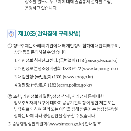
장소를 별도로 두고 이에 대해 출입통제 절차를 수립,
운영하고 있습니다.
제10조(권익침해 구제방법)
①
정보주체는 아래의 기관에 대해 개인정보 침해에 대한 피해구제,
상담 등을 문의하실 수 있습니다.
1. 개인정보 침해신고센터: (국번없이) 118
(privacy.kisa.or.kr)
2. 개인정보 분쟁조정위원회: 1833-6972
(www.kopico.go.kr)
3. 대검찰청: (국번없이) 1301
(www.spo.go.kr)
4. 경찰청: (국번없이) 182
(ecrm.police.go.kr)
②
또한, 개인정보의 열람, 정정·삭제, 처리정지 등에 대한
정보주체자의 요구에 대하여 공공기관의 장이 행한 처분 또는
부작위로 인하여 권리 또는 이익을 침해 받은 자는 행정심판법이
정하는 바에 따라 행정심판을 청구할 수 있습니다.
※ 중앙행정심판위원회
(www.simpan.go.kr)
안내 참조