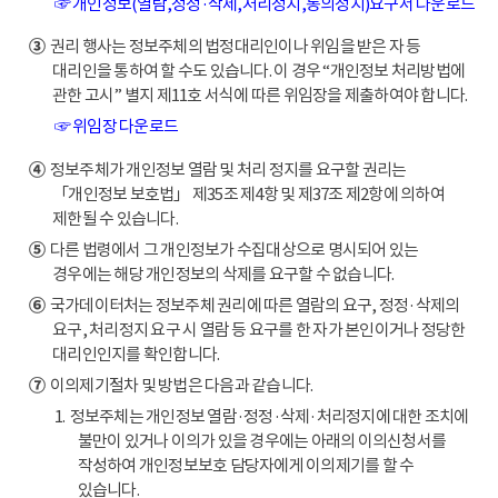
☞ 개인정보(열람,정정·삭제,처리정지,동의정지)요구서 다운로드
③
권리 행사는 정보주체의 법정대리인이나 위임을 받은 자 등
대리인을 통하여 할 수도 있습니다. 이 경우 “개인정보 처리방법에
관한 고시” 별지 제11호 서식에 따른 위임장을 제출하여야 합니다.
☞ 위임장 다운로드
④
정보주체가 개인정보 열람 및 처리 정지를 요구할 권리는
「개인정보 보호법」 제35조 제4항 및 제37조 제2항에 의하여
제한될 수 있습니다.
⑤
다른 법령에서 그 개인정보가 수집대상으로 명시되어 있는
경우에는 해당 개인정보의 삭제를 요구할 수 없습니다.
⑥
국가데이터처는 정보주체 권리에 따른 열람의 요구, 정정·삭제의
요구, 처리정지 요구 시 열람 등 요구를 한 자가 본인이거나 정당한
대리인인지를 확인합니다.
⑦
이의제기절차 및 방법은 다음과 같습니다.
1. 정보주체는 개인정보 열람·정정·삭제·처리정지에 대한 조치에
불만이 있거나 이의가 있을 경우에는 아래의 이의신청서를
작성하여 개인정보보호 담당자에게 이의제기를 할 수
있습니다.