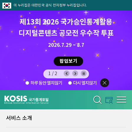
이 누리집은 대한민국 공식 전자정부 누리집입니다.
제13회 2026 국가승인통계활용
디지털콘텐츠 공모전 우수작 투표
8.7.(금) ~ 8.21.(금)
2026.7.29 ~ 8.7
팝업보기
1/2
하루 동안 열지않기
다시 열지않기
서비스 소개