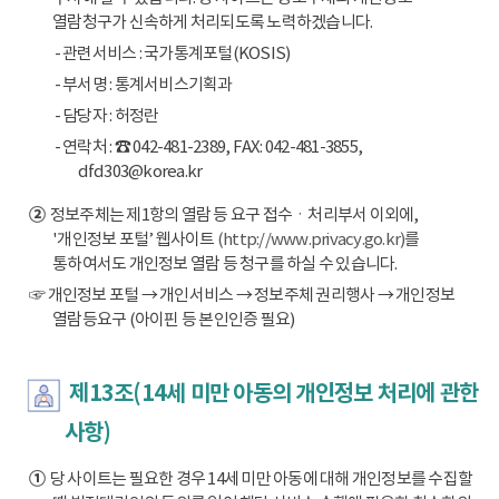
열람청구가 신속하게 처리되도록 노력하겠습니다.
- 관련서비스 : 국가통계포털(KOSIS)
- 부서명 : 통계서비스기획과
- 담당자 : 허정란
- 연락처 : ☎ 042-481-2389, FAX: 042-481-3855,
dfd303@korea.kr
②
정보주체는 제1항의 열람 등 요구 접수ㆍ처리부서 이외에,
'개인정보 포털’ 웹사이트
(http://www.privacy.go.kr)
를
통하여서도 개인정보 열람 등 청구를 하실 수 있습니다.
☞ 개인정보 포털 → 개인서비스 → 정보주체 권리행사 → 개인정보
열람등요구 (아이핀 등 본인인증 필요)
제13조(14세 미만 아동의 개인정보 처리에 관한
사항)
①
당 사이트는 필요한 경우 14세 미만 아동에 대해 개인정보를 수집할