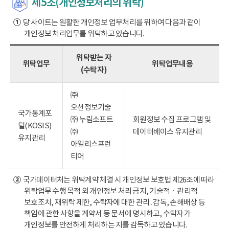
제5조(개인정보처리의 위탁)
①
당 사이트는 원활한 개인정보 업무처리를 위하여 다음과 같이
개인정보 처리업무를 위탁하고 있습니다.
위탁받는 자
위탁업무
위탁업무내용
(수탁자)
㈜
오션정보기술
국가통계포
㈜ 누림소프트
회원정보 수집 프로그램 및
털(KOSIS)
㈜
데이터베이스 유지관리
유지관리
아일리스프런
티어
②
국가데이터처는 위탁계약 체결 시 개인정보 보호법 제26조에 따라
위탁업무 수행 목적 외 개인정보 처리 금지, 기술적ㆍ관리적
보호조치, 재위탁 제한, 수탁자에 대한 관리․감독, 손해배상 등
책임에 관한 사항을 계약서 등 문서에 명시하고, 수탁자가
개인정보를 안전하게 처리하는 지를 감독하고 있습니다.