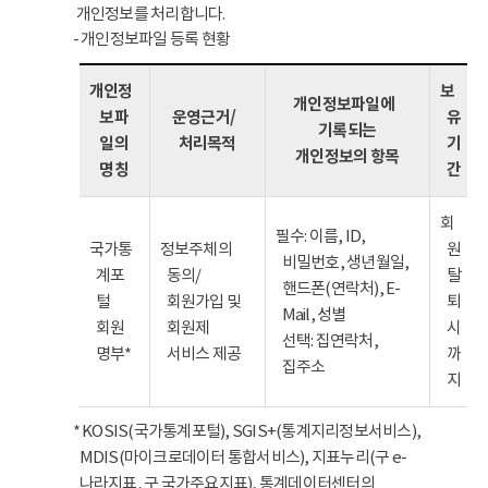
개인정보를 처리합니다.
- 개인정보파일 등록 현황
개인정
보
개인정보파일에
보파
운영근거/
유
기록되는
일의
처리목적
기
개인정보의 항목
명칭
간
회
필수: 이름, ID,
국가통
정보주체의
원
비밀번호, 생년월일,
계포
동의/
탈
핸드폰(연락처), E-
털
회원가입 및
퇴
Mail, 성별
회원
회원제
시
선택: 집연락처,
명부*
서비스 제공
까
집주소
지
* KOSIS(국가통계포털), SGIS+(통계지리정보서비스),
MDIS(마이크로데이터 통합서비스), 지표누리(구 e-
나라지표, 구 국가주요지표), 통계데이터센터의