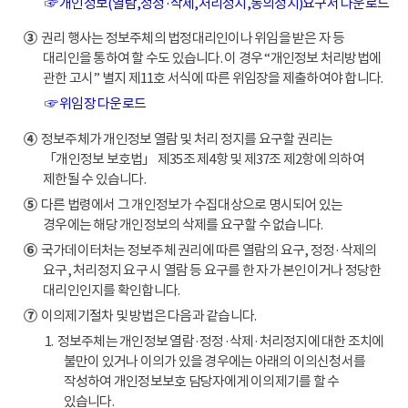
☞ 개인정보(열람,정정·삭제,처리정지,동의정지)요구서 다운로드
③
권리 행사는 정보주체의 법정대리인이나 위임을 받은 자 등
대리인을 통하여 할 수도 있습니다. 이 경우 “개인정보 처리방법에
관한 고시” 별지 제11호 서식에 따른 위임장을 제출하여야 합니다.
☞ 위임장 다운로드
④
정보주체가 개인정보 열람 및 처리 정지를 요구할 권리는
「개인정보 보호법」 제35조 제4항 및 제37조 제2항에 의하여
제한될 수 있습니다.
⑤
다른 법령에서 그 개인정보가 수집대상으로 명시되어 있는
경우에는 해당 개인정보의 삭제를 요구할 수 없습니다.
⑥
국가데이터처는 정보주체 권리에 따른 열람의 요구, 정정·삭제의
요구, 처리정지 요구 시 열람 등 요구를 한 자가 본인이거나 정당한
대리인인지를 확인합니다.
⑦
이의제기절차 및 방법은 다음과 같습니다.
1. 정보주체는 개인정보 열람·정정·삭제·처리정지에 대한 조치에
불만이 있거나 이의가 있을 경우에는 아래의 이의신청서를
작성하여 개인정보보호 담당자에게 이의제기를 할 수
있습니다.