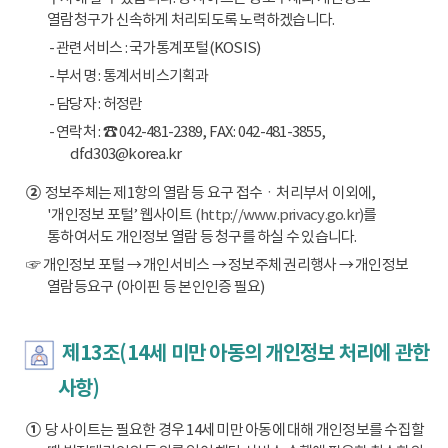
열람청구가 신속하게 처리되도록 노력하겠습니다.
- 관련서비스 : 국가통계포털(KOSIS)
- 부서명 : 통계서비스기획과
- 담당자 : 허정란
- 연락처 : ☎ 042-481-2389, FAX: 042-481-3855,
dfd303@korea.kr
②
정보주체는 제1항의 열람 등 요구 접수ㆍ처리부서 이외에,
'개인정보 포털’ 웹사이트
(http://www.privacy.go.kr)
를
통하여서도 개인정보 열람 등 청구를 하실 수 있습니다.
☞ 개인정보 포털 → 개인서비스 → 정보주체 권리행사 → 개인정보
열람등요구 (아이핀 등 본인인증 필요)
제13조(14세 미만 아동의 개인정보 처리에 관한
사항)
①
당 사이트는 필요한 경우 14세 미만 아동에 대해 개인정보를 수집할