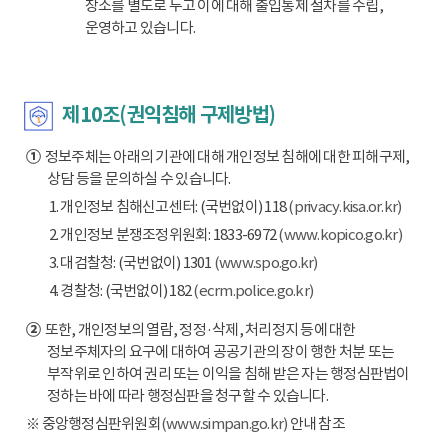
장소를 별도로 두고 이에 대해 출입통제 절차를 수립,
운영하고 있습니다.
제10조(권익침해 구제방법)
①
정보주체는 아래의 기관에 대해 개인정보 침해에 대한 피해구제,
상담 등을 문의하실 수 있습니다.
1. 개인정보 침해신고센터: (국번없이) 118
(privacy.kisa.or.kr)
2. 개인정보 분쟁조정위원회: 1833-6972
(www.kopico.go.kr)
3. 대검찰청: (국번없이) 1301
(www.spo.go.kr)
4. 경찰청: (국번없이) 182
(ecrm.police.go.kr)
②
또한, 개인정보의 열람, 정정·삭제, 처리정지 등에 대한
정보주체자의 요구에 대하여 공공기관의 장이 행한 처분 또는
부작위로 인하여 권리 또는 이익을 침해 받은 자는 행정심판법이
정하는 바에 따라 행정심판을 청구할 수 있습니다.
※ 중앙행정심판위원회
(www.simpan.go.kr)
안내 참조