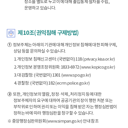
장소를 별도로 두고 이에 대해 출입통제 절차를 수립,
운영하고 있습니다.
제10조(권익침해 구제방법)
①
정보주체는 아래의 기관에 대해 개인정보 침해에 대한 피해구제,
상담 등을 문의하실 수 있습니다.
1. 개인정보 침해신고센터: (국번없이) 118
(privacy.kisa.or.kr)
2. 개인정보 분쟁조정위원회: 1833-6972
(www.kopico.go.kr)
3. 대검찰청: (국번없이) 1301
(www.spo.go.kr)
4. 경찰청: (국번없이) 182
(ecrm.police.go.kr)
②
또한, 개인정보의 열람, 정정·삭제, 처리정지 등에 대한
정보주체자의 요구에 대하여 공공기관의 장이 행한 처분 또는
부작위로 인하여 권리 또는 이익을 침해 받은 자는 행정심판법이
정하는 바에 따라 행정심판을 청구할 수 있습니다.
※ 중앙행정심판위원회
(www.simpan.go.kr)
안내 참조