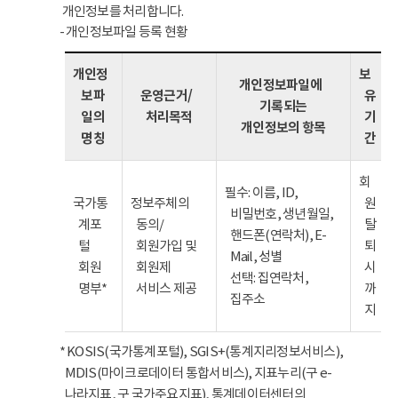
개인정보를 처리합니다.
- 개인정보파일 등록 현황
개인정
보
개인정보파일에
보파
운영근거/
유
기록되는
일의
처리목적
기
개인정보의 항목
명칭
간
회
필수: 이름, ID,
국가통
정보주체의
원
비밀번호, 생년월일,
계포
동의/
탈
핸드폰(연락처), E-
털
회원가입 및
퇴
Mail, 성별
회원
회원제
시
선택: 집연락처,
명부*
서비스 제공
까
집주소
지
* KOSIS(국가통계포털), SGIS+(통계지리정보서비스),
MDIS(마이크로데이터 통합서비스), 지표누리(구 e-
나라지표, 구 국가주요지표), 통계데이터센터의