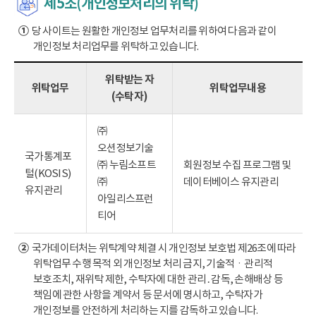
제5조(개인정보처리의 위탁)
①
당 사이트는 원활한 개인정보 업무처리를 위하여 다음과 같이
개인정보 처리업무를 위탁하고 있습니다.
위탁받는 자
위탁업무
위탁업무내용
(수탁자)
㈜
오션정보기술
국가통계포
㈜ 누림소프트
회원정보 수집 프로그램 및
털(KOSIS)
㈜
데이터베이스 유지관리
유지관리
아일리스프런
티어
②
국가데이터처는 위탁계약 체결 시 개인정보 보호법 제26조에 따라
위탁업무 수행 목적 외 개인정보 처리 금지, 기술적ㆍ관리적
보호조치, 재위탁 제한, 수탁자에 대한 관리․감독, 손해배상 등
책임에 관한 사항을 계약서 등 문서에 명시하고, 수탁자가
개인정보를 안전하게 처리하는 지를 감독하고 있습니다.