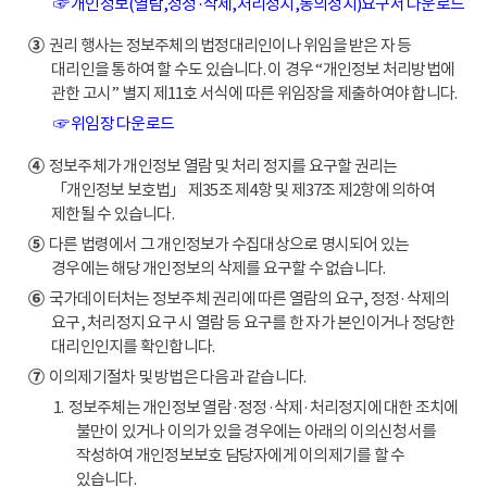
☞ 개인정보(열람,정정·삭제,처리정지,동의정지)요구서 다운로드
③
권리 행사는 정보주체의 법정대리인이나 위임을 받은 자 등
대리인을 통하여 할 수도 있습니다. 이 경우 “개인정보 처리방법에
관한 고시” 별지 제11호 서식에 따른 위임장을 제출하여야 합니다.
☞ 위임장 다운로드
④
정보주체가 개인정보 열람 및 처리 정지를 요구할 권리는
「개인정보 보호법」 제35조 제4항 및 제37조 제2항에 의하여
제한될 수 있습니다.
⑤
다른 법령에서 그 개인정보가 수집대상으로 명시되어 있는
경우에는 해당 개인정보의 삭제를 요구할 수 없습니다.
⑥
국가데이터처는 정보주체 권리에 따른 열람의 요구, 정정·삭제의
요구, 처리정지 요구 시 열람 등 요구를 한 자가 본인이거나 정당한
대리인인지를 확인합니다.
⑦
이의제기절차 및 방법은 다음과 같습니다.
1. 정보주체는 개인정보 열람·정정·삭제·처리정지에 대한 조치에
불만이 있거나 이의가 있을 경우에는 아래의 이의신청서를
작성하여 개인정보보호 담당자에게 이의제기를 할 수
있습니다.