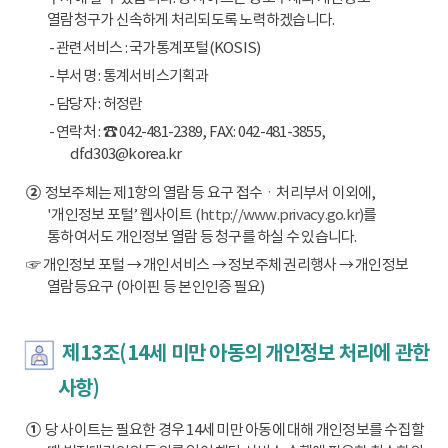
열람청구가 신속하게 처리되도록 노력하겠습니다.
- 관련서비스 : 국가통계포털(KOSIS)
- 부서명 : 통계서비스기획과
- 담당자 : 허정란
- 연락처 : ☎ 042-481-2389, FAX: 042-481-3855,
dfd303@korea.kr
②
정보주체는 제1항의 열람 등 요구 접수ㆍ처리부서 이외에,
'개인정보 포털’ 웹사이트
(http://www.privacy.go.kr)
를
통하여서도 개인정보 열람 등 청구를 하실 수 있습니다.
☞ 개인정보 포털 → 개인서비스 → 정보주체 권리행사 → 개인정보
열람등요구 (아이핀 등 본인인증 필요)
제13조(14세 미만 아동의 개인정보 처리에 관한
사항)
①
당 사이트는 필요한 경우 14세 미만 아동에 대해 개인정보를 수집할