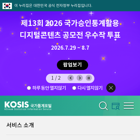
이 누리집은 대한민국 공식 전자정부 누리집입니다.
제13회 2026 국가승인통계활용
8월 통계찾기 퀴즈이벤트
디지털콘텐츠 공모전 우수작 투표
8.7.(금) ~ 8.21.(금)
2026.7.29 ~ 8.7
팝업보기
팝업보기
2/2
하루 동안 열지않기
다시 열지않기
서비스 소개