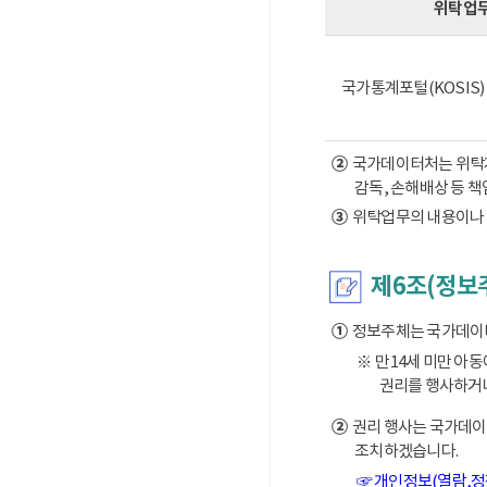
위탁업
국가통계포털(KOSIS
②
국가데이터처는 위탁계약
감독, 손해배상 등 
③
위탁업무의 내용이나 
제6조(정보
①
정보주체는 국가데이터처
※ 만14세 미만 아
권리를 행사하거나
②
권리 행사는 국가데이터
조치하겠습니다.
☞ 개인정보(열람,