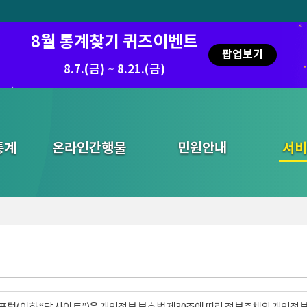
8월 통계찾기 퀴즈이벤트
팝업보기
8.7.(금) ~ 8.21.(금)
2026.7.29 ~ 8.7
통계
온라인간행물
민원안내
통합검색
서비
털(이하 “당 사이트”)은 개인정보 보호법 제30조에 따라 정보주체의 개인정보