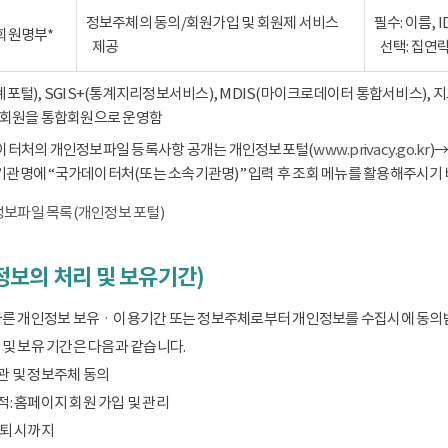
정보주체의 동의/회원가입 및 회원제 서비스
필수: 이름, 
회원명부*
제공
선택: 집연
통계포털), SGIS+(통계지리정보서비스), MDIS(마이크로데이터 통합서비스),
회원을 통합회원으로 운영함
데이터처의 개인정보파일 등록사항 공개는 개인정보포털(
www.privacy.go.kr
)
기관명에 “국가데이터처(또는 소속기관명)” 입력 후 조회 메뉴를 활용해주시기 
보파일 목록(개인정보 포털)
보의 처리 및 보유기간)
따른 개인정보 보유ㆍ이용기간 또는 정보주체로부터 개인정보를 수집시에 동의
및 보유 기간은 다음과 같습니다.
관 및 정보주체 동의
: 홈페이지 회원 가입 및 관리
탈퇴 시까지