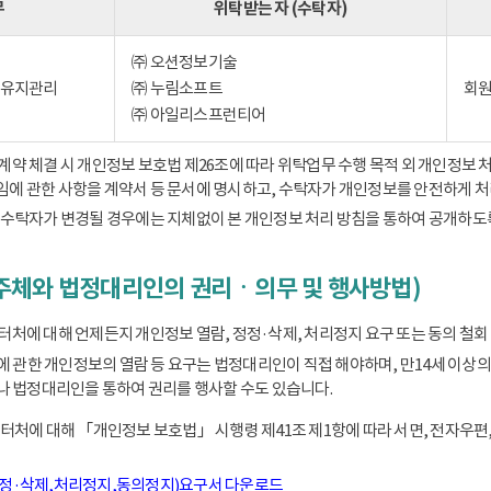
무
위탁받는 자 (수탁자)
㈜ 오션정보기술
) 유지관리
㈜ 누림소프트
회원
㈜ 아일리스프런티어
 체결 시 개인정보 보호법 제26조에 따라 위탁업무 수행 목적 외 개인정보 처
책임에 관한 사항을 계약서 등 문서에 명시하고, 수탁자가 개인정보를 안전하게 
수탁자가 변경될 경우에는 지체없이 본 개인정보 처리 방침을 통하여 공개하도
주체와 법정대리인의 권리ㆍ의무 및 행사방법)
에 대해 언제든지 개인정보 열람, 정정·삭제, 처리정지 요구 또는 동의 철회 
동에 관한 개인정보의 열람 등 요구는 법정대리인이 직접 해야하며, 만14세 
 법정대리인을 통하여 권리를 행사할 수도 있습니다.
처에 대해 「개인정보 보호법」 시행령 제41조 제1항에 따라 서면, 전자우편,
정정·삭제,처리정지,동의정지)요구서 다운로드