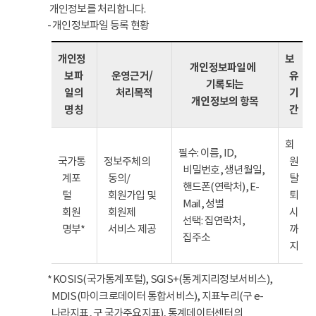
개인정보를 처리합니다.
- 개인정보파일 등록 현황
개인정
보
개인정보파일에
보파
운영근거/
유
기록되는
일의
처리목적
기
개인정보의 항목
명칭
간
회
필수: 이름, ID,
국가통
정보주체의
원
비밀번호, 생년월일,
계포
동의/
탈
핸드폰(연락처), E-
털
회원가입 및
퇴
Mail, 성별
회원
회원제
시
선택: 집연락처,
명부*
서비스 제공
까
집주소
지
* KOSIS(국가통계포털), SGIS+(통계지리정보서비스),
MDIS(마이크로데이터 통합서비스), 지표누리(구 e-
나라지표, 구 국가주요지표), 통계데이터센터의