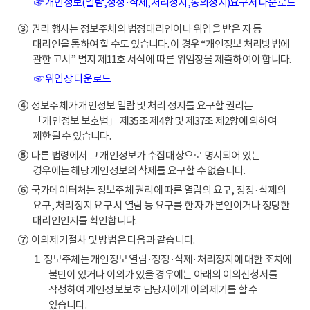
☞ 개인정보(열람,정정·삭제,처리정지,동의정지)요구서 다운로드
③
권리 행사는 정보주체의 법정대리인이나 위임을 받은 자 등
대리인을 통하여 할 수도 있습니다. 이 경우 “개인정보 처리방법에
관한 고시” 별지 제11호 서식에 따른 위임장을 제출하여야 합니다.
☞ 위임장 다운로드
④
정보주체가 개인정보 열람 및 처리 정지를 요구할 권리는
「개인정보 보호법」 제35조 제4항 및 제37조 제2항에 의하여
제한될 수 있습니다.
⑤
다른 법령에서 그 개인정보가 수집대상으로 명시되어 있는
경우에는 해당 개인정보의 삭제를 요구할 수 없습니다.
⑥
국가데이터처는 정보주체 권리에 따른 열람의 요구, 정정·삭제의
요구, 처리정지 요구 시 열람 등 요구를 한 자가 본인이거나 정당한
대리인인지를 확인합니다.
⑦
이의제기절차 및 방법은 다음과 같습니다.
1. 정보주체는 개인정보 열람·정정·삭제·처리정지에 대한 조치에
불만이 있거나 이의가 있을 경우에는 아래의 이의신청서를
작성하여 개인정보보호 담당자에게 이의제기를 할 수
있습니다.