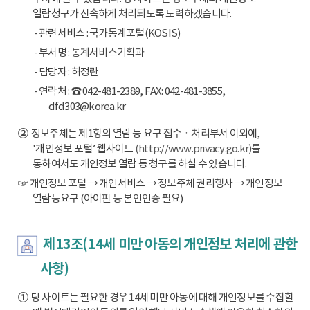
열람청구가 신속하게 처리되도록 노력하겠습니다.
- 관련서비스 : 국가통계포털(KOSIS)
- 부서명 : 통계서비스기획과
- 담당자 : 허정란
- 연락처 : ☎ 042-481-2389, FAX: 042-481-3855,
dfd303@korea.kr
②
정보주체는 제1항의 열람 등 요구 접수ㆍ처리부서 이외에,
'개인정보 포털’ 웹사이트
(http://www.privacy.go.kr)
를
통하여서도 개인정보 열람 등 청구를 하실 수 있습니다.
☞ 개인정보 포털 → 개인서비스 → 정보주체 권리행사 → 개인정보
열람등요구 (아이핀 등 본인인증 필요)
제13조(14세 미만 아동의 개인정보 처리에 관한
사항)
①
당 사이트는 필요한 경우 14세 미만 아동에 대해 개인정보를 수집할