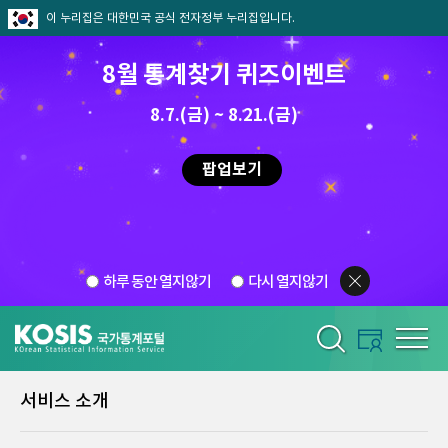
이 누리집은 대한민국 공식 전자정부 누리집입니다.
8월 통계찾기 퀴즈이벤트
8.7.(금) ~ 8.21.(금)
팝업보기
하루 동안 열지않기
다시 열지않기
서비스 소개