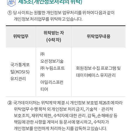
제5조(개인정보처리의 위탁)
①
당 사이트는 원활한 개인정보 업무처리를 위하여 다음과 같이
개인정보 처리업무를 위탁하고 있습니다.
위탁받는 자
위탁업무
위탁업무내용
(수탁자)
㈜
오션정보기술
국가통계포
㈜ 누림소프트
회원정보 수집 프로그램 및
털(KOSIS)
㈜
데이터베이스 유지관리
유지관리
아일리스프런
티어
②
국가데이터처는 위탁계약 체결 시 개인정보 보호법 제26조에 따라
위탁업무 수행 목적 외 개인정보 처리 금지, 기술적ㆍ관리적
보호조치, 재위탁 제한, 수탁자에 대한 관리․감독, 손해배상 등
책임에 관한 사항을 계약서 등 문서에 명시하고, 수탁자가
개인정보를 안전하게 처리하는 지를 감독하고 있습니다.