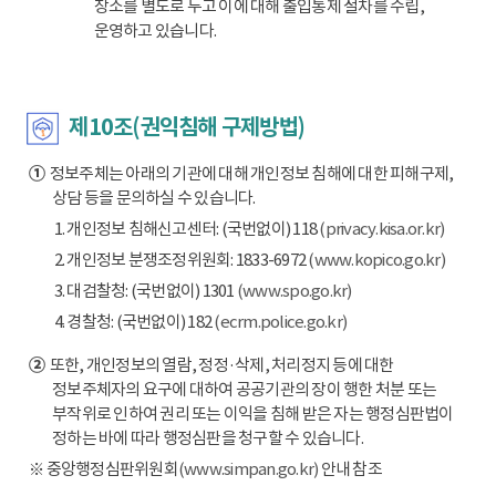
장소를 별도로 두고 이에 대해 출입통제 절차를 수립,
운영하고 있습니다.
제10조(권익침해 구제방법)
①
정보주체는 아래의 기관에 대해 개인정보 침해에 대한 피해구제,
상담 등을 문의하실 수 있습니다.
1. 개인정보 침해신고센터: (국번없이) 118
(privacy.kisa.or.kr)
2. 개인정보 분쟁조정위원회: 1833-6972
(www.kopico.go.kr)
3. 대검찰청: (국번없이) 1301
(www.spo.go.kr)
4. 경찰청: (국번없이) 182
(ecrm.police.go.kr)
②
또한, 개인정보의 열람, 정정·삭제, 처리정지 등에 대한
정보주체자의 요구에 대하여 공공기관의 장이 행한 처분 또는
부작위로 인하여 권리 또는 이익을 침해 받은 자는 행정심판법이
정하는 바에 따라 행정심판을 청구할 수 있습니다.
※ 중앙행정심판위원회
(www.simpan.go.kr)
안내 참조