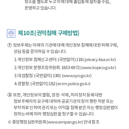
장소를 별도로 두고 이에 대해 출입통제 절차를 수립,
운영하고 있습니다.
제10조(권익침해 구제방법)
①
정보주체는 아래의 기관에 대해 개인정보 침해에 대한 피해구제,
상담 등을 문의하실 수 있습니다.
1. 개인정보 침해신고센터: (국번없이) 118
(privacy.kisa.or.kr)
2. 개인정보 분쟁조정위원회: 1833-6972
(www.kopico.go.kr)
3. 대검찰청: (국번없이) 1301
(www.spo.go.kr)
4. 경찰청: (국번없이) 182
(ecrm.police.go.kr)
②
또한, 개인정보의 열람, 정정·삭제, 처리정지 등에 대한
정보주체자의 요구에 대하여 공공기관의 장이 행한 처분 또는
부작위로 인하여 권리 또는 이익을 침해 받은 자는 행정심판법이
정하는 바에 따라 행정심판을 청구할 수 있습니다.
※ 중앙행정심판위원회
(www.simpan.go.kr)
안내 참조