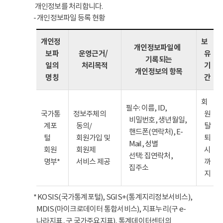
개인정보를 처리합니다.
- 개인정보파일 등록 현황
개인정
보
개인정보파일에
보파
운영근거/
유
기록되는
일의
처리목적
기
개인정보의 항목
명칭
간
회
필수: 이름, ID,
국가통
정보주체의
원
비밀번호, 생년월일,
계포
동의/
탈
핸드폰(연락처), E-
털
회원가입 및
퇴
Mail, 성별
회원
회원제
시
선택: 집연락처,
명부*
서비스 제공
까
집주소
지
* KOSIS(국가통계포털), SGIS+(통계지리정보서비스),
MDIS(마이크로데이터 통합서비스), 지표누리(구 e-
나라지표, 구 국가주요지표), 통계데이터센터의