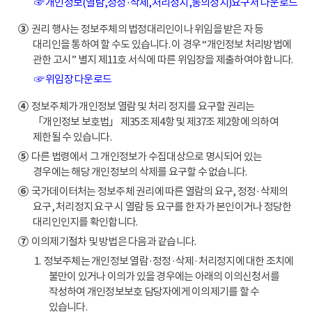
☞ 개인정보(열람,정정·삭제,처리정지,동의정지)요구서 다운로드
③
권리 행사는 정보주체의 법정대리인이나 위임을 받은 자 등
대리인을 통하여 할 수도 있습니다. 이 경우 “개인정보 처리방법에
관한 고시” 별지 제11호 서식에 따른 위임장을 제출하여야 합니다.
☞ 위임장 다운로드
④
정보주체가 개인정보 열람 및 처리 정지를 요구할 권리는
「개인정보 보호법」 제35조 제4항 및 제37조 제2항에 의하여
제한될 수 있습니다.
⑤
다른 법령에서 그 개인정보가 수집대상으로 명시되어 있는
경우에는 해당 개인정보의 삭제를 요구할 수 없습니다.
⑥
국가데이터처는 정보주체 권리에 따른 열람의 요구, 정정·삭제의
요구, 처리정지 요구 시 열람 등 요구를 한 자가 본인이거나 정당한
대리인인지를 확인합니다.
⑦
이의제기절차 및 방법은 다음과 같습니다.
1. 정보주체는 개인정보 열람·정정·삭제·처리정지에 대한 조치에
불만이 있거나 이의가 있을 경우에는 아래의 이의신청서를
작성하여 개인정보보호 담당자에게 이의제기를 할 수
있습니다.