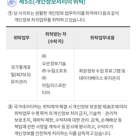
제5조(개인정보처리의 위탁)
①
당 사이트는 원활한 개인정보 업무처리를 위하여 다음과 같이
개인정보 처리업무를 위탁하고 있습니다.
위탁받는 자
위탁업무
위탁업무내용
(수탁자)
㈜
오션정보기술
국가통계포
㈜ 누림소프트
회원정보 수집 프로그램 및
털(KOSIS)
㈜
데이터베이스 유지관리
유지관리
아일리스프런
티어
②
국가데이터처는 위탁계약 체결 시 개인정보 보호법 제26조에 따라
위탁업무 수행 목적 외 개인정보 처리 금지, 기술적ㆍ관리적
보호조치, 재위탁 제한, 수탁자에 대한 관리․감독, 손해배상 등
책임에 관한 사항을 계약서 등 문서에 명시하고, 수탁자가
개인정보를 안전하게 처리하는 지를 감독하고 있습니다.