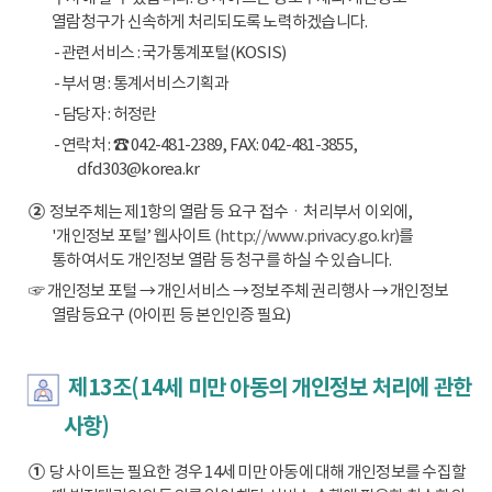
열람청구가 신속하게 처리되도록 노력하겠습니다.
- 관련서비스 : 국가통계포털(KOSIS)
- 부서명 : 통계서비스기획과
- 담당자 : 허정란
- 연락처 : ☎ 042-481-2389, FAX: 042-481-3855,
dfd303@korea.kr
②
정보주체는 제1항의 열람 등 요구 접수ㆍ처리부서 이외에,
'개인정보 포털’ 웹사이트
(http://www.privacy.go.kr)
를
통하여서도 개인정보 열람 등 청구를 하실 수 있습니다.
☞ 개인정보 포털 → 개인서비스 → 정보주체 권리행사 → 개인정보
열람등요구 (아이핀 등 본인인증 필요)
제13조(14세 미만 아동의 개인정보 처리에 관한
사항)
①
당 사이트는 필요한 경우 14세 미만 아동에 대해 개인정보를 수집할