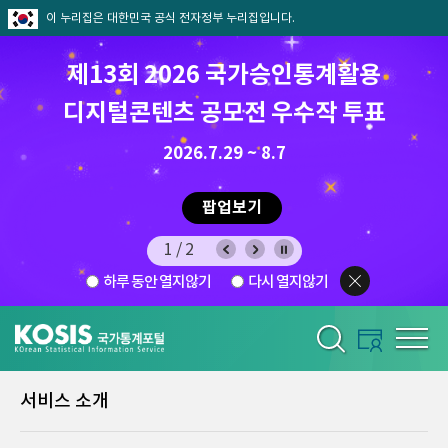
이 누리집은 대한민국 공식 전자정부 누리집입니다.
제13회 2026 국가승인통계활용
디지털콘텐츠 공모전 우수작 투표
8.7.(금) ~ 8.21.(금)
2026.7.29 ~ 8.7
팝업보기
1/2
하루 동안 열지않기
다시 열지않기
서비스 소개