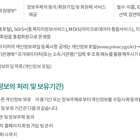
정보주체의 동의/회원가입 및 회원제 서비스
필수: 이름, 
회원명부*
제공
선택: 집연
통계포털), SGIS+(통계지리정보서비스), MDIS(마이크로데이터 통합서비스),
회원을 통합회원으로 운영함
데이터처의 개인정보파일 등록사항 공개는 개인정보포털(
www.privacy.go.kr
)
기관명에 “국가데이터처(또는 소속기관명)” 입력 후 조회 메뉴를 활용해주시기 
보파일 목록(개인정보 포털)
보의 처리 및 보유기간)
따른 개인정보 보유ㆍ이용기간 또는 정보주체로부터 개인정보를 수집시에 동의
및 보유 기간은 다음과 같습니다.
관 및 정보주체 동의
: 홈페이지 회원 가입 및 관리
탈퇴 시까지