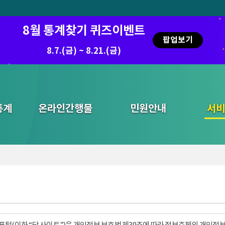
8월 통계찾기 퀴즈이벤트
팝업보기
8.7.(금) ~ 8.21.(금)
통계
온라인간행물
민원안내
통합검색
서비
털(이하 “당 사이트”)은 개인정보 보호법 제30조에 따라 정보주체의 개인정보