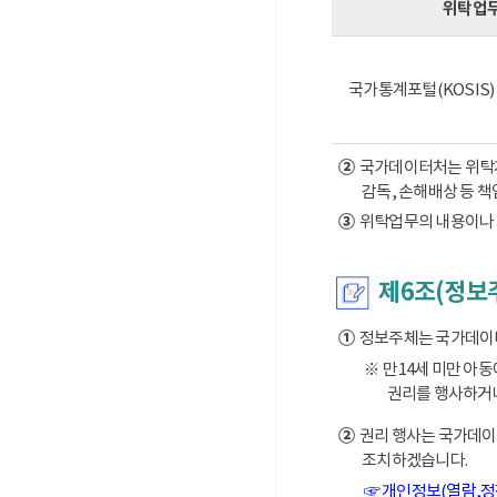
위탁업
국가통계포털(KOSIS
②
국가데이터처는 위탁계약
감독, 손해배상 등 
③
위탁업무의 내용이나 
제6조(정보
①
정보주체는 국가데이터처
※ 만14세 미만 아
권리를 행사하거나
②
권리 행사는 국가데이터
조치하겠습니다.
☞ 개인정보(열람,