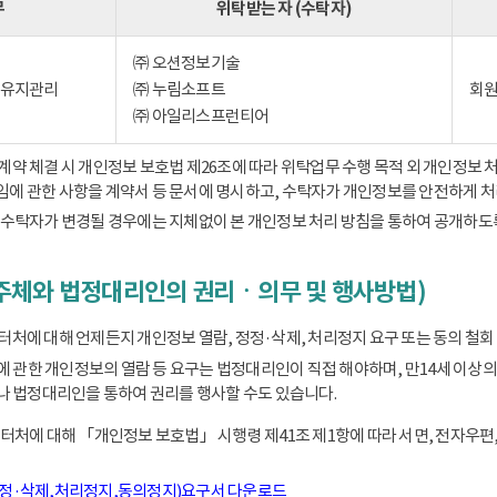
무
위탁받는 자 (수탁자)
㈜ 오션정보기술
) 유지관리
㈜ 누림소프트
회원
㈜ 아일리스프런티어
 체결 시 개인정보 보호법 제26조에 따라 위탁업무 수행 목적 외 개인정보 처
책임에 관한 사항을 계약서 등 문서에 명시하고, 수탁자가 개인정보를 안전하게 
수탁자가 변경될 경우에는 지체없이 본 개인정보 처리 방침을 통하여 공개하도
주체와 법정대리인의 권리ㆍ의무 및 행사방법)
에 대해 언제든지 개인정보 열람, 정정·삭제, 처리정지 요구 또는 동의 철회 
동에 관한 개인정보의 열람 등 요구는 법정대리인이 직접 해야하며, 만14세 
 법정대리인을 통하여 권리를 행사할 수도 있습니다.
처에 대해 「개인정보 보호법」 시행령 제41조 제1항에 따라 서면, 전자우편,
정정·삭제,처리정지,동의정지)요구서 다운로드