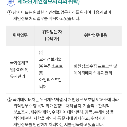
제5조(개인정보처리의 위탁)
①
당 사이트는 원활한 개인정보 업무처리를 위하여 다음과 같이
개인정보 처리업무를 위탁하고 있습니다.
위탁받는 자
위탁업무
위탁업무내용
(수탁자)
㈜
오션정보기술
국가통계포
㈜ 누림소프트
회원정보 수집 프로그램 및
털(KOSIS)
㈜
데이터베이스 유지관리
유지관리
아일리스프런
티어
②
국가데이터처는 위탁계약 체결 시 개인정보 보호법 제26조에 따라
위탁업무 수행 목적 외 개인정보 처리 금지, 기술적ㆍ관리적
보호조치, 재위탁 제한, 수탁자에 대한 관리․감독, 손해배상 등
책임에 관한 사항을 계약서 등 문서에 명시하고, 수탁자가
개인정보를 안전하게 처리하는 지를 감독하고 있습니다.