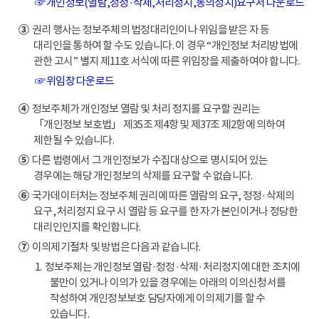
☞ 개인정보(열람,정정·삭제,처리정지,동의정지)요구서 다운로드
③
권리 행사는 정보주체의 법정대리인이나 위임을 받은 자 등
대리인을 통하여 할 수도 있습니다. 이 경우 “개인정보 처리방법에
관한 고시” 별지 제11호 서식에 따른 위임장을 제출하여야 합니다.
☞ 위임장 다운로드
④
정보주체가 개인정보 열람 및 처리 정지를 요구할 권리는
「개인정보 보호법」 제35조 제4항 및 제37조 제2항에 의하여
제한될 수 있습니다.
⑤
다른 법령에서 그 개인정보가 수집대상으로 명시되어 있는
경우에는 해당 개인정보의 삭제를 요구할 수 없습니다.
⑥
국가데이터처는 정보주체 권리에 따른 열람의 요구, 정정·삭제의
요구, 처리정지 요구 시 열람 등 요구를 한 자가 본인이거나 정당한
대리인인지를 확인합니다.
⑦
이의제기절차 및 방법은 다음과 같습니다.
1. 정보주체는 개인정보 열람·정정·삭제·처리정지에 대한 조치에
불만이 있거나 이의가 있을 경우에는 아래의 이의신청서를
작성하여 개인정보보호 담당자에게 이의제기를 할 수
있습니다.