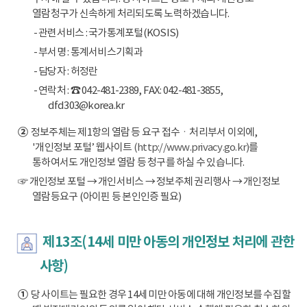
열람청구가 신속하게 처리되도록 노력하겠습니다.
- 관련서비스 : 국가통계포털(KOSIS)
- 부서명 : 통계서비스기획과
- 담당자 : 허정란
- 연락처 : ☎ 042-481-2389, FAX: 042-481-3855,
dfd303@korea.kr
②
정보주체는 제1항의 열람 등 요구 접수ㆍ처리부서 이외에,
'개인정보 포털’ 웹사이트
(http://www.privacy.go.kr)
를
통하여서도 개인정보 열람 등 청구를 하실 수 있습니다.
☞ 개인정보 포털 → 개인서비스 → 정보주체 권리행사 → 개인정보
열람등요구 (아이핀 등 본인인증 필요)
제13조(14세 미만 아동의 개인정보 처리에 관한
사항)
①
당 사이트는 필요한 경우 14세 미만 아동에 대해 개인정보를 수집할