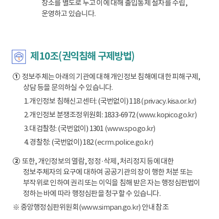
장소를 별도로 두고 이에 대해 출입통제 절차를 수립,
운영하고 있습니다.
제10조(권익침해 구제방법)
①
정보주체는 아래의 기관에 대해 개인정보 침해에 대한 피해구제,
상담 등을 문의하실 수 있습니다.
1. 개인정보 침해신고센터: (국번없이) 118
(privacy.kisa.or.kr)
2. 개인정보 분쟁조정위원회: 1833-6972
(www.kopico.go.kr)
3. 대검찰청: (국번없이) 1301
(www.spo.go.kr)
4. 경찰청: (국번없이) 182
(ecrm.police.go.kr)
②
또한, 개인정보의 열람, 정정·삭제, 처리정지 등에 대한
정보주체자의 요구에 대하여 공공기관의 장이 행한 처분 또는
부작위로 인하여 권리 또는 이익을 침해 받은 자는 행정심판법이
정하는 바에 따라 행정심판을 청구할 수 있습니다.
※ 중앙행정심판위원회
(www.simpan.go.kr)
안내 참조