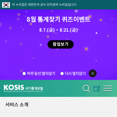
이 누리집은 대한민국 공식 전자정부 누리집입니다.
8월 통계찾기 퀴즈이벤트
8.7.(금) ~ 8.21.(금)
팝업보기
하루 동안 열지않기
다시 열지않기
서비스 소개