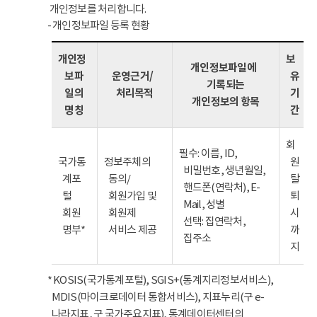
개인정보를 처리합니다.
- 개인정보파일 등록 현황
개인정
보
개인정보파일에
보파
운영근거/
유
기록되는
일의
처리목적
기
개인정보의 항목
명칭
간
회
필수: 이름, ID,
국가통
정보주체의
원
비밀번호, 생년월일,
계포
동의/
탈
핸드폰(연락처), E-
털
회원가입 및
퇴
Mail, 성별
회원
회원제
시
선택: 집연락처,
명부*
서비스 제공
까
집주소
지
* KOSIS(국가통계포털), SGIS+(통계지리정보서비스),
MDIS(마이크로데이터 통합서비스), 지표누리(구 e-
나라지표, 구 국가주요지표), 통계데이터센터의