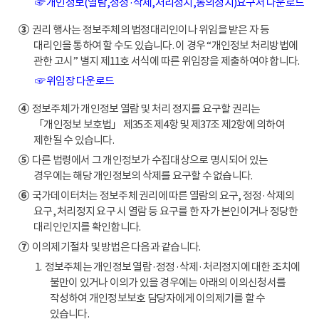
☞ 개인정보(열람,정정·삭제,처리정지,동의정지)요구서 다운로드
③
권리 행사는 정보주체의 법정대리인이나 위임을 받은 자 등
대리인을 통하여 할 수도 있습니다. 이 경우 “개인정보 처리방법에
관한 고시” 별지 제11호 서식에 따른 위임장을 제출하여야 합니다.
☞ 위임장 다운로드
④
정보주체가 개인정보 열람 및 처리 정지를 요구할 권리는
「개인정보 보호법」 제35조 제4항 및 제37조 제2항에 의하여
제한될 수 있습니다.
⑤
다른 법령에서 그 개인정보가 수집대상으로 명시되어 있는
경우에는 해당 개인정보의 삭제를 요구할 수 없습니다.
⑥
국가데이터처는 정보주체 권리에 따른 열람의 요구, 정정·삭제의
요구, 처리정지 요구 시 열람 등 요구를 한 자가 본인이거나 정당한
대리인인지를 확인합니다.
⑦
이의제기절차 및 방법은 다음과 같습니다.
1. 정보주체는 개인정보 열람·정정·삭제·처리정지에 대한 조치에
불만이 있거나 이의가 있을 경우에는 아래의 이의신청서를
작성하여 개인정보보호 담당자에게 이의제기를 할 수
있습니다.