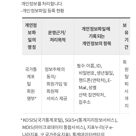
개인정보를 처리합니다.
- 개인정보파일 등록 현황
개인정
보
개인정보파일에
보파
운영근거/
유
기록되는
일의
처리목적
기
개인정보의 항목
명칭
간
회
필수: 이름, ID,
국가통
정보주체의
원
비밀번호, 생년월일,
계포
동의/
탈
핸드폰(연락처), E-
털
회원가입 및
퇴
Mail, 성별
회원
회원제
시
선택: 집연락처,
명부*
서비스 제공
까
집주소
지
* KOSIS(국가통계포털), SGIS+(통계지리정보서비스),
MDIS(마이크로데이터 통합서비스), 지표누리(구 e-
나라지표, 구 국가주요지표), 통계데이터센터의