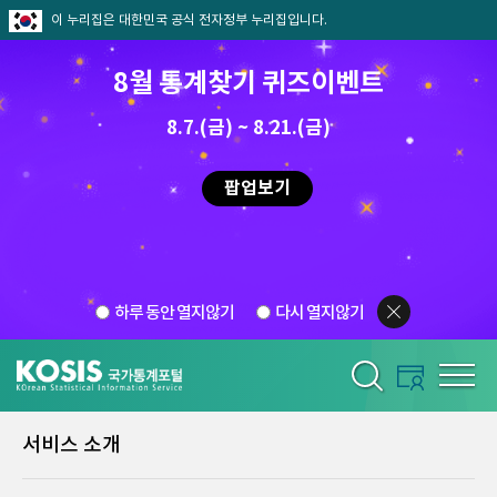
이 누리집은 대한민국 공식 전자정부 누리집입니다.
8월 통계찾기 퀴즈이벤트
8.7.(금) ~ 8.21.(금)
팝업보기
하루 동안 열지않기
다시 열지않기
서비스 소개