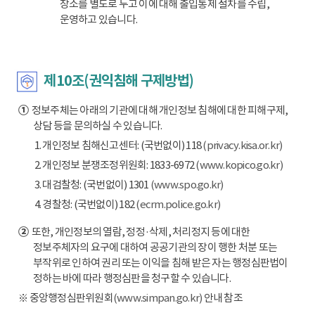
장소를 별도로 두고 이에 대해 출입통제 절차를 수립,
운영하고 있습니다.
제10조(권익침해 구제방법)
①
정보주체는 아래의 기관에 대해 개인정보 침해에 대한 피해구제,
상담 등을 문의하실 수 있습니다.
1. 개인정보 침해신고센터: (국번없이) 118
(privacy.kisa.or.kr)
2. 개인정보 분쟁조정위원회: 1833-6972
(www.kopico.go.kr)
3. 대검찰청: (국번없이) 1301
(www.spo.go.kr)
4. 경찰청: (국번없이) 182
(ecrm.police.go.kr)
②
또한, 개인정보의 열람, 정정·삭제, 처리정지 등에 대한
정보주체자의 요구에 대하여 공공기관의 장이 행한 처분 또는
부작위로 인하여 권리 또는 이익을 침해 받은 자는 행정심판법이
정하는 바에 따라 행정심판을 청구할 수 있습니다.
※ 중앙행정심판위원회
(www.simpan.go.kr)
안내 참조