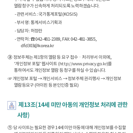
열람청구가 신속하게 처리되도록 노력하겠습니다.
- 관련서비스 : 국가통계포털(KOSIS)
- 부서명 : 통계서비스기획과
- 담당자 : 허정란
- 연락처 : ☎ 042-481-2389, FAX: 042-481-3855,
dfd303@korea.kr
②
정보주체는 제1항의 열람 등 요구 접수ㆍ처리부서 이외에,
'개인정보 포털’ 웹사이트
(http://www.privacy.go.kr)
를
통하여서도 개인정보 열람 등 청구를 하실 수 있습니다.
☞ 개인정보 포털 → 개인서비스 → 정보주체 권리행사 → 개인정보
열람등요구 (아이핀 등 본인인증 필요)
제13조(14세 미만 아동의 개인정보 처리에 관한
사항)
①
당 사이트는 필요한 경우 14세 미만 아동에 대해 개인정보를 수집할