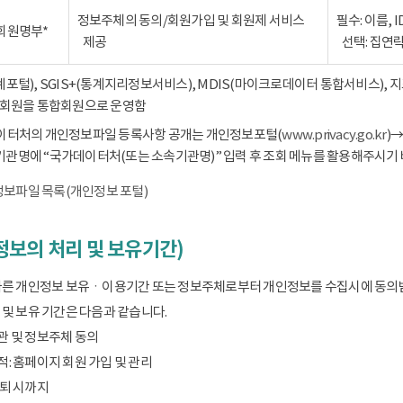
정보주체의 동의/회원가입 및 회원제 서비스
필수: 이름, 
회원명부*
제공
선택: 집연
통계포털), SGIS+(통계지리정보서비스), MDIS(마이크로데이터 통합서비스),
회원을 통합회원으로 운영함
데이터처의 개인정보파일 등록사항 공개는 개인정보포털(
www.privacy.go.kr
)
기관명에 “국가데이터처(또는 소속기관명)” 입력 후 조회 메뉴를 활용해주시기 
보파일 목록(개인정보 포털)
보의 처리 및 보유기간)
따른 개인정보 보유ㆍ이용기간 또는 정보주체로부터 개인정보를 수집시에 동의
및 보유 기간은 다음과 같습니다.
관 및 정보주체 동의
: 홈페이지 회원 가입 및 관리
탈퇴 시까지