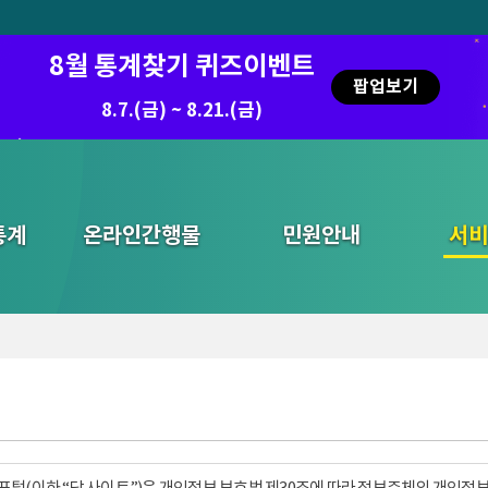
8월 통계찾기 퀴즈이벤트
팝업보기
8.7.(금) ~ 8.21.(금)
통계
온라인간행물
민원안내
통합검색
서비
털(이하 “당 사이트”)은 개인정보 보호법 제30조에 따라 정보주체의 개인정보