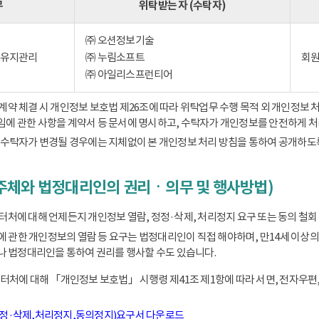
무
위탁받는 자 (수탁자)
㈜ 오션정보기술
) 유지관리
㈜ 누림소프트
회원
㈜ 아일리스프런티어
 체결 시 개인정보 보호법 제26조에 따라 위탁업무 수행 목적 외 개인정보 처
책임에 관한 사항을 계약서 등 문서에 명시하고, 수탁자가 개인정보를 안전하게 
수탁자가 변경될 경우에는 지체없이 본 개인정보 처리 방침을 통하여 공개하도
주체와 법정대리인의 권리ㆍ의무 및 행사방법)
에 대해 언제든지 개인정보 열람, 정정·삭제, 처리정지 요구 또는 동의 철회 
동에 관한 개인정보의 열람 등 요구는 법정대리인이 직접 해야하며, 만14세 
 법정대리인을 통하여 권리를 행사할 수도 있습니다.
처에 대해 「개인정보 보호법」 시행령 제41조 제1항에 따라 서면, 전자우편,
정정·삭제,처리정지,동의정지)요구서 다운로드