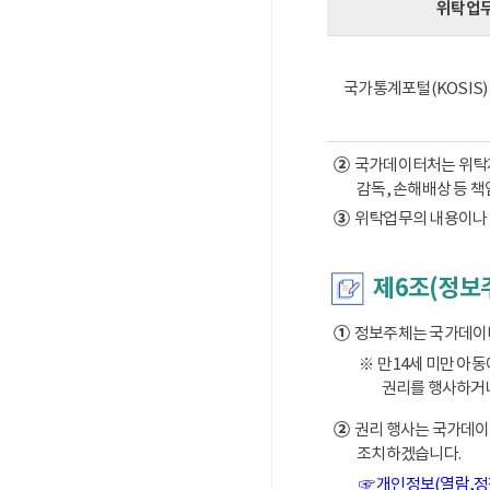
위탁업
국가통계포털(KOSIS
②
국가데이터처는 위탁계약
감독, 손해배상 등 
③
위탁업무의 내용이나 
제6조(정보
①
정보주체는 국가데이터처
※ 만14세 미만 아
권리를 행사하거나
②
권리 행사는 국가데이터
조치하겠습니다.
☞ 개인정보(열람,