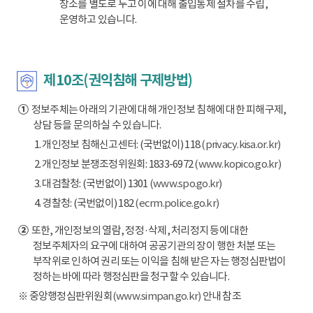
장소를 별도로 두고 이에 대해 출입통제 절차를 수립,
운영하고 있습니다.
제10조(권익침해 구제방법)
①
정보주체는 아래의 기관에 대해 개인정보 침해에 대한 피해구제,
상담 등을 문의하실 수 있습니다.
1. 개인정보 침해신고센터: (국번없이) 118
(privacy.kisa.or.kr)
2. 개인정보 분쟁조정위원회: 1833-6972
(www.kopico.go.kr)
3. 대검찰청: (국번없이) 1301
(www.spo.go.kr)
4. 경찰청: (국번없이) 182
(ecrm.police.go.kr)
②
또한, 개인정보의 열람, 정정·삭제, 처리정지 등에 대한
정보주체자의 요구에 대하여 공공기관의 장이 행한 처분 또는
부작위로 인하여 권리 또는 이익을 침해 받은 자는 행정심판법이
정하는 바에 따라 행정심판을 청구할 수 있습니다.
※ 중앙행정심판위원회
(www.simpan.go.kr)
안내 참조