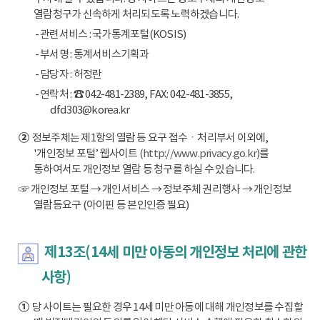
열람청구가 신속하게 처리되도록 노력하겠습니다.
- 관련서비스 : 국가통계포털(KOSIS)
- 부서명 : 통계서비스기획과
- 담당자 : 허정란
- 연락처 : ☎ 042-481-2389, FAX: 042-481-3855,
dfd303@korea.kr
②
정보주체는 제1항의 열람 등 요구 접수ㆍ처리부서 이외에,
'개인정보 포털’ 웹사이트
(http://www.privacy.go.kr)
를
통하여서도 개인정보 열람 등 청구를 하실 수 있습니다.
☞ 개인정보 포털 → 개인서비스 → 정보주체 권리행사 → 개인정보
열람등요구 (아이핀 등 본인인증 필요)
제13조(14세 미만 아동의 개인정보 처리에 관한
사항)
①
당 사이트는 필요한 경우 14세 미만 아동에 대해 개인정보를 수집할