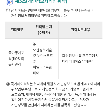
제5조(개인정보처리의 위탁)
①
당 사이트는 원활한 개인정보 업무처리를 위하여 다음과 같이
개인정보 처리업무를 위탁하고 있습니다.
위탁받는 자
위탁업무
위탁업무내용
(수탁자)
㈜
오션정보기술
국가통계포
㈜ 누림소프트
회원정보 수집 프로그램 및
털(KOSIS)
㈜
데이터베이스 유지관리
유지관리
아일리스프런
티어
②
국가데이터처는 위탁계약 체결 시 개인정보 보호법 제26조에 따라
위탁업무 수행 목적 외 개인정보 처리 금지, 기술적ㆍ관리적
보호조치, 재위탁 제한, 수탁자에 대한 관리․감독, 손해배상 등
책임에 관한 사항을 계약서 등 문서에 명시하고, 수탁자가
개인정보를 안전하게 처리하는 지를 감독하고 있습니다.