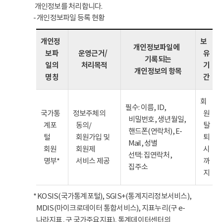
개인정보를 처리합니다.
- 개인정보파일 등록 현황
개인정
보
개인정보파일에
보파
운영근거/
유
기록되는
일의
처리목적
기
개인정보의 항목
명칭
간
회
필수: 이름, ID,
국가통
정보주체의
원
비밀번호, 생년월일,
계포
동의/
탈
핸드폰(연락처), E-
털
회원가입 및
퇴
Mail, 성별
회원
회원제
시
선택: 집연락처,
명부*
서비스 제공
까
집주소
지
* KOSIS(국가통계포털), SGIS+(통계지리정보서비스),
MDIS(마이크로데이터 통합서비스), 지표누리(구 e-
나라지표, 구 국가주요지표), 통계데이터센터의