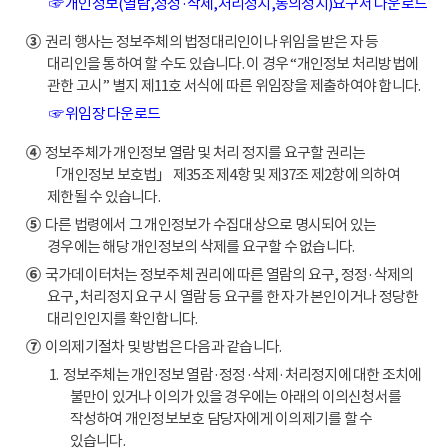
☞ 개인정보(열람,정정·삭제,처리정지,동의정지)요구서 다운로드
③
권리 행사는 정보주체의 법정대리인이나 위임을 받은 자 등
대리인을 통하여 할 수도 있습니다. 이 경우 “개인정보 처리방법에
관한 고시” 별지 제11호 서식에 따른 위임장을 제출하여야 합니다.
☞ 위임장 다운로드
④
정보주체가 개인정보 열람 및 처리 정지를 요구할 권리는
「개인정보 보호법」 제35조 제4항 및 제37조 제2항에 의하여
제한될 수 있습니다.
⑤
다른 법령에서 그 개인정보가 수집대상으로 명시되어 있는
경우에는 해당 개인정보의 삭제를 요구할 수 없습니다.
⑥
국가데이터처는 정보주체 권리에 따른 열람의 요구, 정정·삭제의
요구, 처리정지 요구 시 열람 등 요구를 한 자가 본인이거나 정당한
대리인인지를 확인합니다.
⑦
이의제기절차 및 방법은 다음과 같습니다.
1. 정보주체는 개인정보 열람·정정·삭제·처리정지에 대한 조치에
불만이 있거나 이의가 있을 경우에는 아래의 이의신청서를
작성하여 개인정보보호 담당자에게 이의제기를 할 수
있습니다.