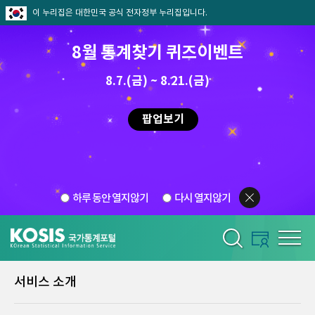
이 누리집은 대한민국 공식 전자정부 누리집입니다.
8월 통계찾기 퀴즈이벤트
8.7.(금) ~ 8.21.(금)
팝업보기
하루 동안 열지않기
다시 열지않기
서비스 소개