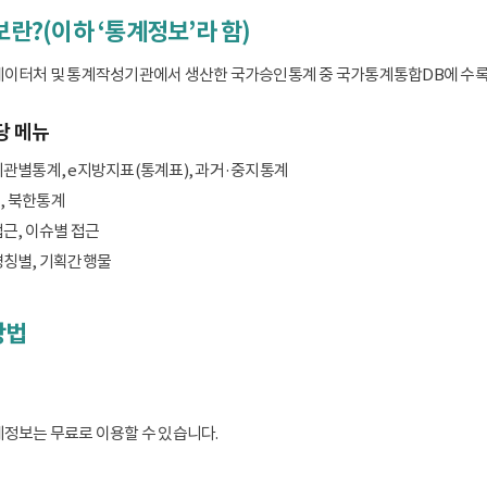
보란?(이하 ‘통계정보’라 함)
데이터처 및 통계작성기관에서 생산한 국가승인통계 중 국가통계통합DB에 수록된 
당 메뉴
기관별통계, e지방지표(통계표), 과거·중지통계
, 북한통계
접근, 이슈별 접근
명칭별, 기획간행물
방법
계정보는 무료로 이용할 수 있습니다.