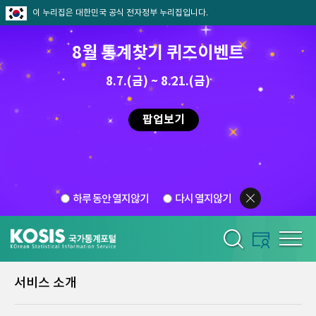
이 누리집은 대한민국 공식 전자정부 누리집입니다.
8월 통계찾기 퀴즈이벤트
8.7.(금) ~ 8.21.(금)
팝업보기
하루 동안 열지않기
다시 열지않기
서비스 소개