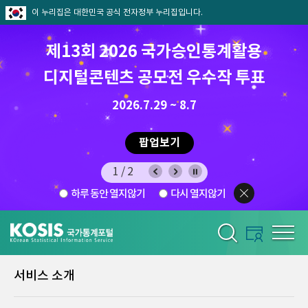
이 누리집은 대한민국 공식 전자정부 누리집입니다.
제13회 2026 국가승인통계활용
디지털콘텐츠 공모전 우수작 투표
8.7.(금) ~ 8.21.(금)
2026.7.29 ~ 8.7
팝업보기
1/2
하루 동안 열지않기
다시 열지않기
서비스 소개