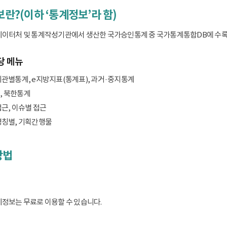
보란?(이하 ‘통계정보’라 함)
데이터처 및 통계작성기관에서 생산한 국가승인통계 중 국가통계통합DB에 수록된 
당 메뉴
기관별통계, e지방지표(통계표), 과거·중지통계
, 북한통계
접근, 이슈별 접근
명칭별, 기획간행물
방법
계정보는 무료로 이용할 수 있습니다.