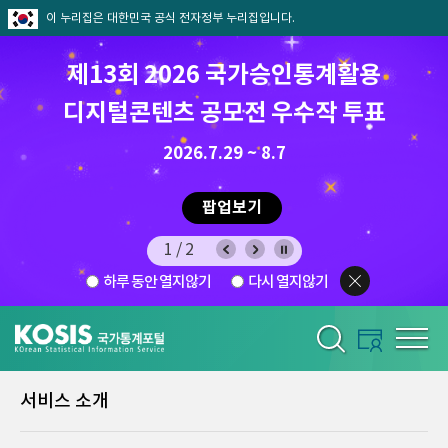
이 누리집은 대한민국 공식 전자정부 누리집입니다.
제13회 2026 국가승인통계활용
8월 통계찾기 퀴즈이벤트
디지털콘텐츠 공모전 우수작 투표
8.7.(금) ~ 8.21.(금)
2026.7.29 ~ 8.7
팝업보기
팝업보기
2/2
하루 동안 열지않기
다시 열지않기
서비스 소개