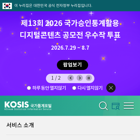
이 누리집은 대한민국 공식 전자정부 누리집입니다.
제13회 2026 국가승인통계활용
디지털콘텐츠 공모전 우수작 투표
8.7.(금) ~ 8.21.(금)
2026.7.29 ~ 8.7
팝업보기
1/2
하루 동안 열지않기
다시 열지않기
서비스 소개