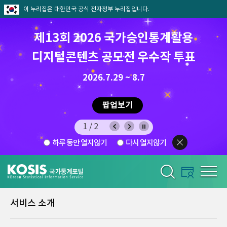
이 누리집은 대한민국 공식 전자정부 누리집입니다.
제13회 2026 국가승인통계활용
디지털콘텐츠 공모전 우수작 투표
8.7.(금) ~ 8.21.(금)
2026.7.29 ~ 8.7
팝업보기
1/2
하루 동안 열지않기
다시 열지않기
서비스 소개