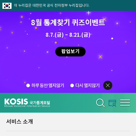
이 누리집은 대한민국 공식 전자정부 누리집입니다.
8월 통계찾기 퀴즈이벤트
8.7.(금) ~ 8.21.(금)
팝업보기
하루 동안 열지않기
다시 열지않기
서비스 소개