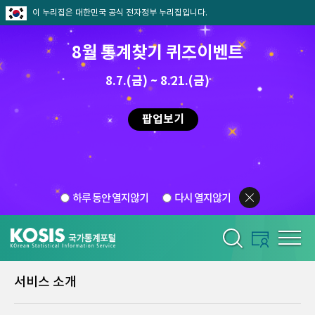
이 누리집은 대한민국 공식 전자정부 누리집입니다.
8월 통계찾기 퀴즈이벤트
8.7.(금) ~ 8.21.(금)
팝업보기
하루 동안 열지않기
다시 열지않기
서비스 소개