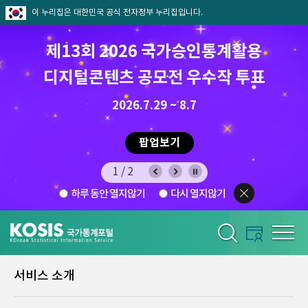
이 누리집은 대한민국 공식 전자정부 누리집입니다.
제13회 2026 국가승인통계활용
디지털콘텐츠 공모전 우수작 투표
8.7.(금) ~ 8.21.(금)
2026.7.29 ~ 8.7
팝업보기
1/2
하루 동안 열지않기
다시 열지않기
서비스 소개