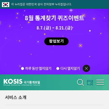
이 누리집은 대한민국 공식 전자정부 누리집입니다.
8월 통계찾기 퀴즈이벤트
8.7.(금) ~ 8.21.(금)
팝업보기
하루 동안 열지않기
다시 열지않기
서비스 소개