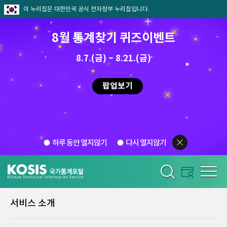
이 누리집은 대한민국 공식 전자정부 누리집입니다.
8월 통계찾기 퀴즈이벤트
8.7.(금) ~ 8.21.(금)
팝업보기
하루 동안 열지않기
다시 열지않기
서비스 소개