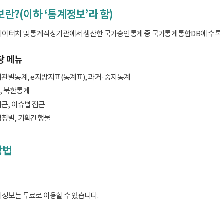
보란?(이하 ‘통계정보’라 함)
데이터처 및 통계작성기관에서 생산한 국가승인통계 중 국가통계통합DB에 수록된 
당 메뉴
기관별통계, e지방지표(통계표), 과거·중지통계
, 북한통계
접근, 이슈별 접근
명칭별, 기획간행물
방법
계정보는 무료로 이용할 수 있습니다.