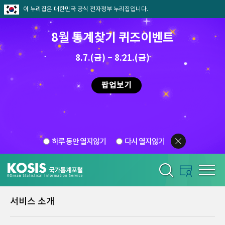
이 누리집은 대한민국 공식 전자정부 누리집입니다.
8월 통계찾기 퀴즈이벤트
8.7.(금) ~ 8.21.(금)
팝업보기
하루 동안 열지않기
다시 열지않기
서비스 소개