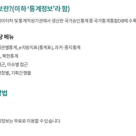
보란?(이하 ‘통계정보’라 함)
데이터처 및 통계작성기관에서 생산한 국가승인통계 중 국가통계통합DB에 수록된 
당 메뉴
기관별통계, e지방지표(통계표), 과거·중지통계
, 북한통계
접근, 이슈별 접근
명칭별, 기획간행물
방법
계정보는 무료로 이용할 수 있습니다.