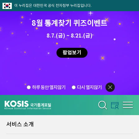
이 누리집은 대한민국 공식 전자정부 누리집입니다.
8월 통계찾기 퀴즈이벤트
8.7.(금) ~ 8.21.(금)
팝업보기
하루 동안 열지않기
다시 열지않기
서비스 소개