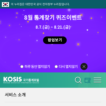
이 누리집은 대한민국 공식 전자정부 누리집입니다.
8월 통계찾기 퀴즈이벤트
8.7.(금) ~ 8.21.(금)
팝업보기
하루 동안 열지않기
다시 열지않기
서비스 소개