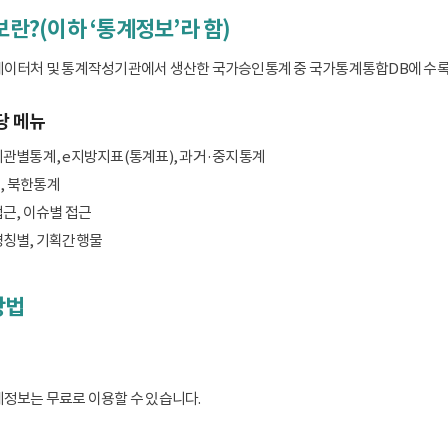
보란?(이하 ‘통계정보’라 함)
데이터처 및 통계작성기관에서 생산한 국가승인통계 중 국가통계통합DB에 수록된 
당 메뉴
기관별통계, e지방지표(통계표), 과거·중지통계
, 북한통계
접근, 이슈별 접근
명칭별, 기획간행물
방법
계정보는 무료로 이용할 수 있습니다.