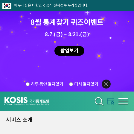
이 누리집은 대한민국 공식 전자정부 누리집입니다.
8월 통계찾기 퀴즈이벤트
8.7.(금) ~ 8.21.(금)
팝업보기
하루 동안 열지않기
다시 열지않기
서비스 소개