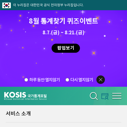
이 누리집은 대한민국 공식 전자정부 누리집입니다.
8월 통계찾기 퀴즈이벤트
8.7.(금) ~ 8.21.(금)
팝업보기
하루 동안 열지않기
다시 열지않기
서비스 소개