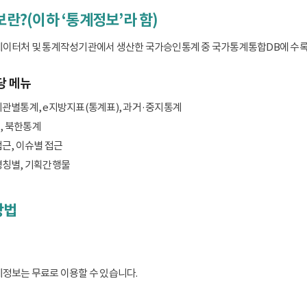
보란?(이하 ‘통계정보’라 함)
데이터처 및 통계작성기관에서 생산한 국가승인통계 중 국가통계통합DB에 수록된 
당 메뉴
기관별통계, e지방지표(통계표), 과거·중지통계
, 북한통계
접근, 이슈별 접근
명칭별, 기획간행물
방법
계정보는 무료로 이용할 수 있습니다.