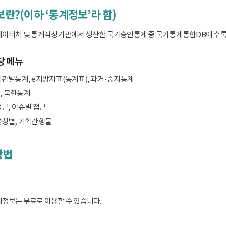
보란?(이하 ‘통계정보’라 함)
데이터처 및 통계작성기관에서 생산한 국가승인통계 중 국가통계통합DB에 수록된 
당 메뉴
기관별통계, e지방지표(통계표), 과거·중지통계
, 북한통계
접근, 이슈별 접근
명칭별, 기획간행물
방법
계정보는 무료로 이용할 수 있습니다.