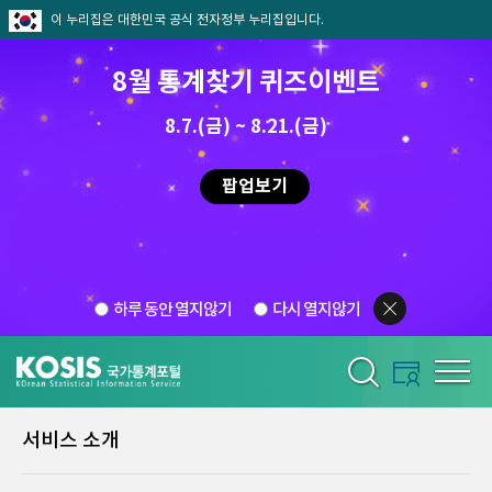
이 누리집은 대한민국 공식 전자정부 누리집입니다.
8월 통계찾기 퀴즈이벤트
8.7.(금) ~ 8.21.(금)
팝업보기
하루 동안 열지않기
다시 열지않기
서비스 소개