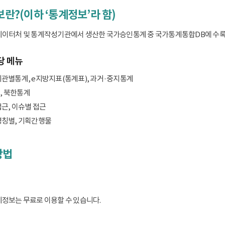
보란?(이하 ‘통계정보’라 함)
데이터처 및 통계작성기관에서 생산한 국가승인통계 중 국가통계통합DB에 수록된 
당 메뉴
기관별통계, e지방지표(통계표), 과거·중지통계
, 북한통계
접근, 이슈별 접근
명칭별, 기획간행물
방법
계정보는 무료로 이용할 수 있습니다.