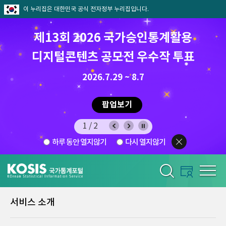
이 누리집은 대한민국 공식 전자정부 누리집입니다.
제13회 2026 국가승인통계활용
디지털콘텐츠 공모전 우수작 투표
8.7.(금) ~ 8.21.(금)
2026.7.29 ~ 8.7
팝업보기
1/2
하루 동안 열지않기
다시 열지않기
서비스 소개