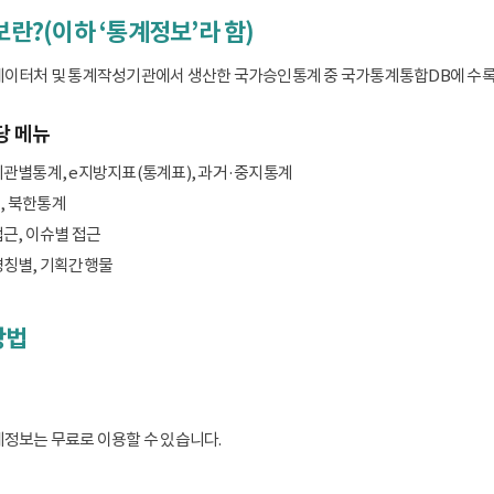
보란?(이하 ‘통계정보’라 함)
데이터처 및 통계작성기관에서 생산한 국가승인통계 중 국가통계통합DB에 수록된 
당 메뉴
기관별통계, e지방지표(통계표), 과거·중지통계
, 북한통계
접근, 이슈별 접근
명칭별, 기획간행물
방법
계정보는 무료로 이용할 수 있습니다.