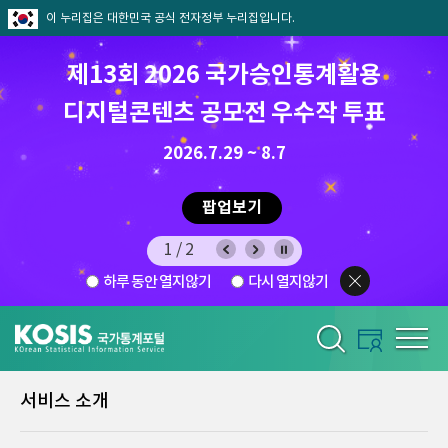
이 누리집은 대한민국 공식 전자정부 누리집입니다.
제13회 2026 국가승인통계활용
디지털콘텐츠 공모전 우수작 투표
8.7.(금) ~ 8.21.(금)
2026.7.29 ~ 8.7
팝업보기
1/2
하루 동안 열지않기
다시 열지않기
서비스 소개