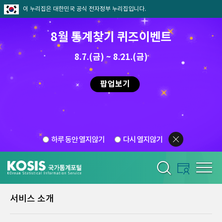
이 누리집은 대한민국 공식 전자정부 누리집입니다.
8월 통계찾기 퀴즈이벤트
8.7.(금) ~ 8.21.(금)
팝업보기
하루 동안 열지않기
다시 열지않기
서비스 소개