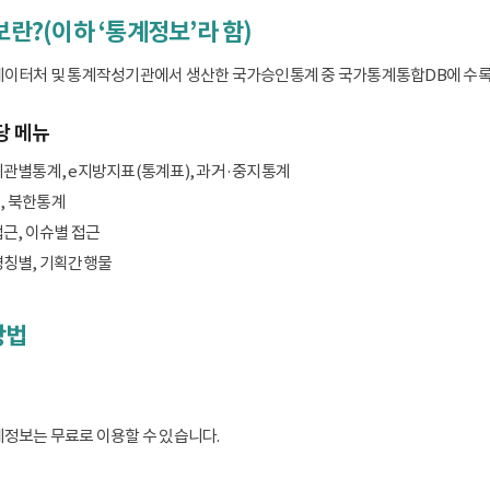
보란?(이하 ‘통계정보’라 함)
데이터처 및 통계작성기관에서 생산한 국가승인통계 중 국가통계통합DB에 수록된 
당 메뉴
기관별통계, e지방지표(통계표), 과거·중지통계
, 북한통계
접근, 이슈별 접근
명칭별, 기획간행물
방법
계정보는 무료로 이용할 수 있습니다.